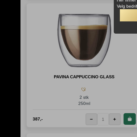
Velg bedri
PAVINA CAPPUCCINO GLASS
2 stk
250ml
387
,-
−
+