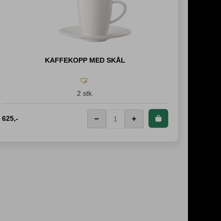
KAFFEKOPP MED SKÅL
2 stk.
625
,-
−
+