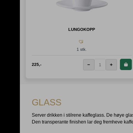
LUNGOKOPP
1 stk.
225
,-
−
+
GLASS
Server drikken i stilrene kaffeglass. De høye gla
Den transperante finishen lar deg fremheve kaff