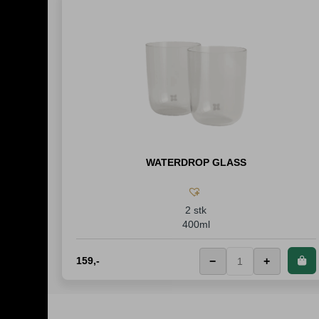
WATERDROP GLASS
2 stk
400ml
159
,-
−
+