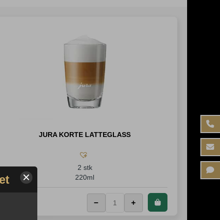
JURA KORTE LATTEGLASS
2 stk
et
220ml
387
,-
−
+