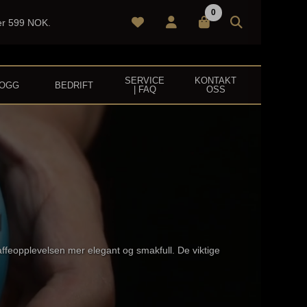
0
ver 599 NOK.
SERVICE
KONTAKT
LOGG
BEDRIFT
| FAQ
OSS
N
ffeopplevelsen mer elegant og smakfull. De viktige