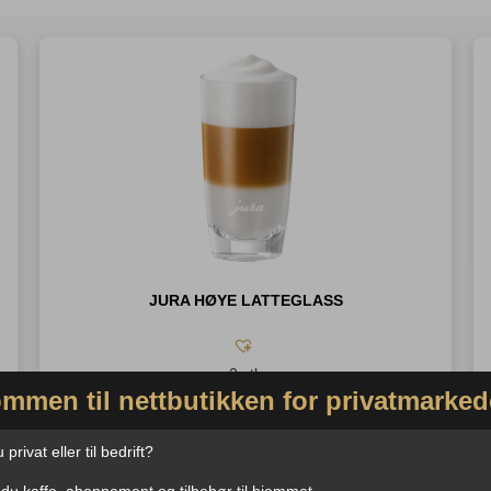
JURA HØYE LATTEGLASS
2 stk
mmen til nettbutikken for privatmarked
300ml
privat eller til bedrift?
437
,-
−
+
 du kaffe, abonnement og tilbehør til hjemmet.