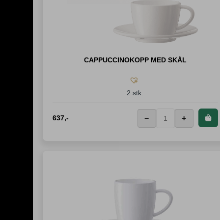
CAPPUCCINOKOPP MED SKÅL
2 stk.
637
,-
−
+