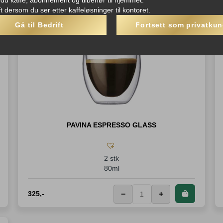
ft dersom du ser etter kaffeløsninger til kontoret.
Gå til Bedrift
Fortsett som privatku
PAVINA ESPRESSO GLASS
2 stk
80ml
325
,-
−
+