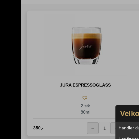
JURA ESPRESSOGLASS
2 stk
Velko
80ml
Handler du 
350
,-
−
+
Her finner