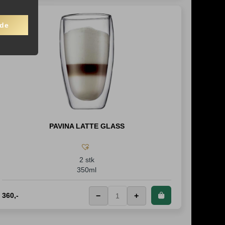
nde
PAVINA LATTE GLASS
2 stk
350ml
360
,-
−
+