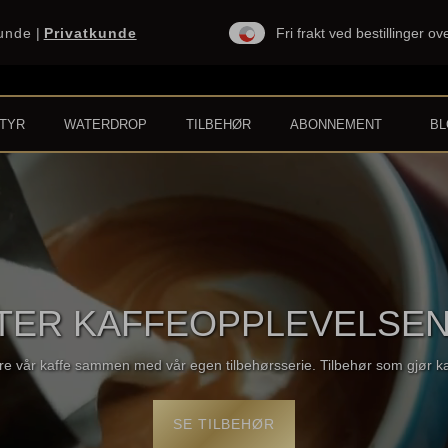
kunde
|
Privatkunde
Fri frakt ved bestillinger o
TYR
WATERDROP
TILBEHØR
ABONNEMENT
B
FTER KAFFEOPPLEVELSE
ere vår kaffe sammen med vår egen tilbehørsserie. Tilbehør som gjør ka
SE TILBEHØR