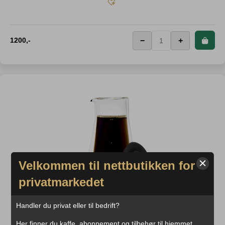
1200
,-
−
+
Velkommen til nettbutikken for
privatmarkedet
STAGG DOBBELVEGGET KARAFFEL
Handler du privat eller til bedrift?
Her finner du kaffe, abonnement og tilbehør til hjemmet.