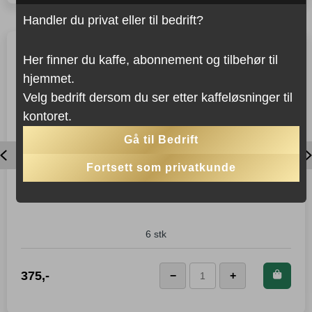
fra
Handler du privat eller til bedrift?
Stelton
antall
Her finner du kaffe, abonnement og tilbehør til
hjemmet.
Velg bedrift dersom du ser etter kaffeløsninger til
kontoret.
Gå til Bedrift
Previous
Fortsett som privatkunde
JURA ESPRESSOSKJEER
6 stk
Kjøp dette produktet og
375
,-
−
+
LEGG I KURVEN
Jura
spar
375
Poeng!
Espressoskjeer
antall