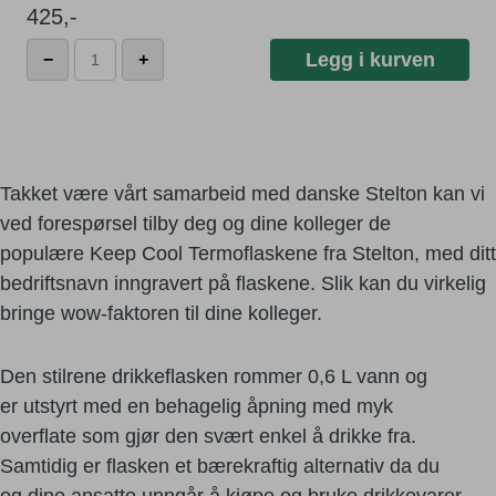
425
,-
Stelton
Legg i kurven
−
+
Keep
Cool
Termoflaske
By dine kolleger på en inngravert termoflaske fra
Krom
Stelton.
antall
Takket være vårt samarbeid med danske
Stelton
kan
vi
ved forespørsel tilby deg og dine kolleger
de
populære
Keep
Cool
Termoflaskene
fra
Stelton
,
med ditt
bedriftsnavn inngravert på flaskene. Slik kan
du virkelig
bringe wow-faktoren til dine kolleger.
Den stilrene drikkeflasken rommer 0,6 L vann og
er
utstyrt med en behagelig åpning med myk
overflate
som gjør den svært enkel å drikke fra.
Samtidig er flasken et bærekraftig alternativ da du