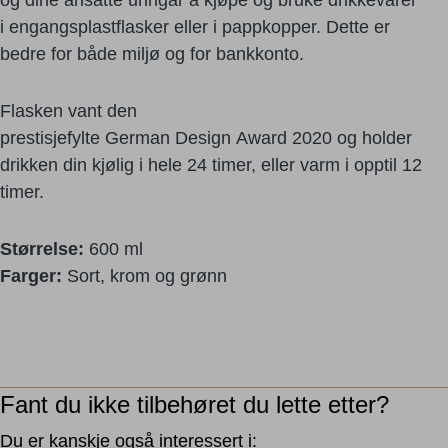
og
dine ansatte unngår å kjøpe og bruke drikkevarer
i
engangsplastflasker eller i pappkopper. Dette er
bedre
for både miljø og for bankkonto.
Flasken vant den
prestisjefylte
German
Design
Award
2020 og holder
drikken din kjølig i hele 24 timer, eller
varm i opptil 12
timer.
Størrelse:
600 ml
Farger:
Sort, krom og grønn
Fant du ikke tilbehøret du lette etter?
Du er kanskje også interessert i: