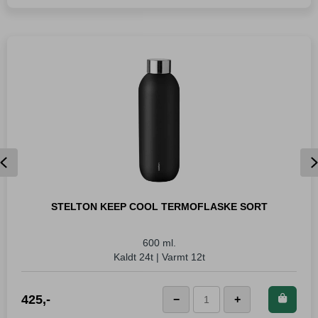
Espressoglass
antall
Previous
STELTON KEEP COOL TERMOFLASKE SORT
600 ml.
Kaldt 24t | Varmt 12t
Kjøp dette produktet og
425
,-
−
+
LEGG I KURVEN
Stelton
spar
425
Poeng!