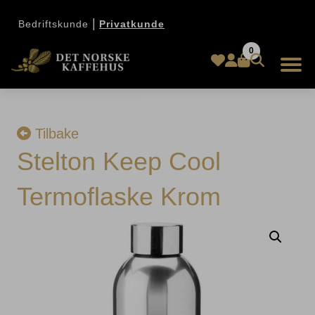
|
Bedriftskunde
Privatkunde
0
Tilbake
Stelton Keep Cool
Termoflaske Krom