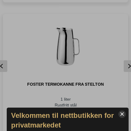
Keep
Cool
Termoflaske
Sort
antall
Previous
FOSTER TERMOKANNE FRA STELTON
1 liter
Rustfritt stål
Velkommen til nettbutikken for
Kjøp dette produktet og
2093
,-
−
+
privatmarkedet
Foster
spar
2 093
Poeng!
Termokanne