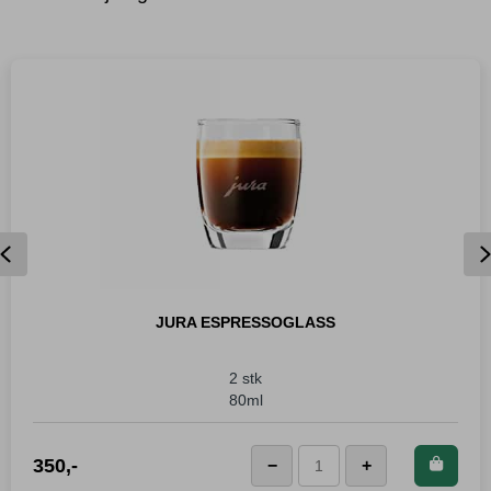
Previous
JURA ESPRESSOGLASS
2 stk
80ml
Kjøp dette produktet og
350
,-
−
+
LEGG I KURVEN
JURA
spar
350
Poeng!