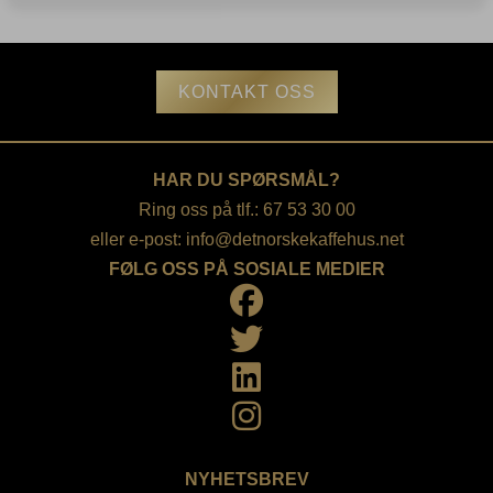
x
70
cl
antall
KONTAKT OSS
HAR DU SPØRSMÅL?
Ring oss på tlf.: 67 53 30 00
eller e-post:
info@detnorskekaffehus.net
FØLG OSS PÅ SOSIALE MEDIER
NYHETSBREV