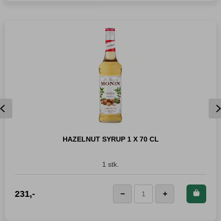
Previous
HAZELNUT SYRUP 1 X 70 CL
1 stk.
Kjøp dette produktet og
231
,-
−
+
Hazelnut
spar
231
Poeng!
Syrup
1