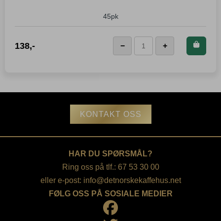
45pk
Kjøp dette produktet og
138
,-
−
+
LEGG I KURVEN
Fellow
spar
138
Poeng!
Stagg
(XF)
filter
antall
KONTAKT OSS
HAR DU SPØRSMÅL?
Ring oss på tlf.: 67 53 30 00
eller e-post:
info@detnorskekaffehus.net
FØLG OSS PÅ SOSIALE MEDIER