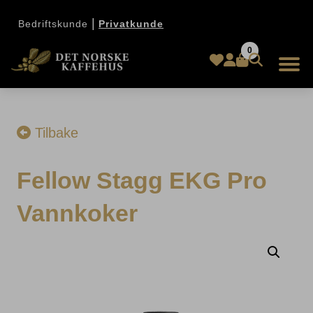
|
Bedriftskunde
Privatkunde
0
Tilbake
Fellow Stagg EKG Pro
Vannkoker