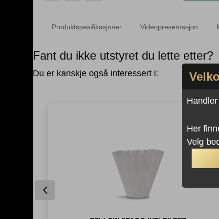
karaffel
antall
Produktspesifikasjoner
Videopresentasjon
Fant du ikke utstyret du lette etter?
Du er kanskje også interessert i:
Velko
Handler d
Her finn
Velg bed
Previous