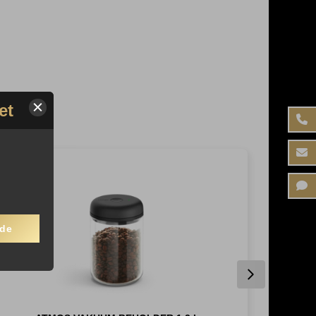
et
nde
Next