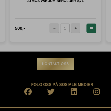
ATMOS VAKUUM BEHOLDER 0,7L
Kjøp dette produktet
500
,-
−
+
Atmos
og spar
500
Poeng!
Vakuum
Beholder
0,7L
antall
KONTAKT OSS
FØLG OSS PÅ SOSIALE MEDIER