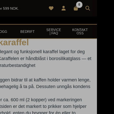
0
ver 599 NOK.
SERVICE
KONTAKT
LOGG
BEDRIFT
| FAQ
OSS
araffel
egant og funksjonell karaffel laget for deg
Karaf­felen er håndblåst i borosilikatglass — et
eraturbestandighet
gen bidrar til at kaffen holder varmen lenge,
g behagelig å ta på. Dessuten unngås kondens
r ca. 600 ml (2 kopper) ved markeringen
siden er det markert to prikker som hjelper
orhold, enten du brygger for én eller to