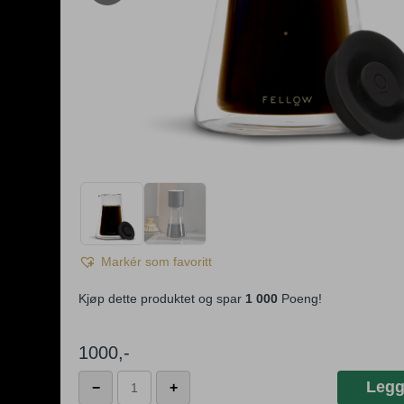
Markér som favoritt
Kjøp dette produktet og spar
1 000
Poeng!
1000
,-
Stagg
Legg
−
+
dobbelvegget