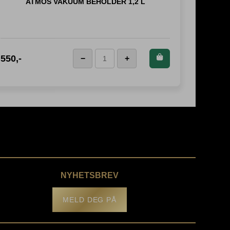
ATMOS VAKUUM BEHOLDER 1,2 L
Kjøp dette produktet
550
,-
1099
,-
−
+
Atmos
og spar
550
Poeng!
Vakuum
Beholder
1,2
L
antall
NYHETSBREV
MELD DEG PÅ