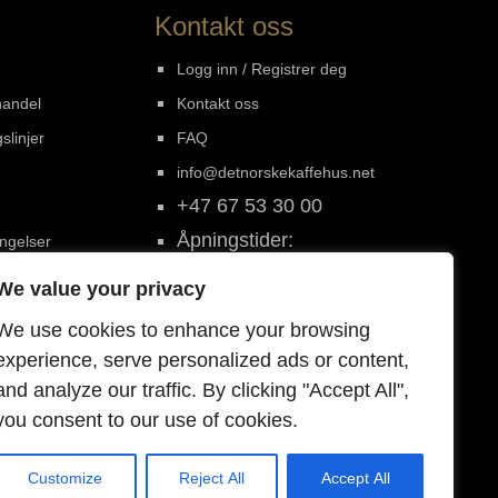
Kontakt oss
Logg inn / Registrer deg
handel
Kontakt oss
slinjer
FAQ
info@detnorskekaffehus.net
+47 67 53 30 00
Åpningstider:
ingelser
Mandag - Fredag
We value your privacy
kl. 08-16
We use cookies to enhance your browsing
experience, serve personalized ads or content,
and analyze our traffic. By clicking "Accept All",
you consent to our use of cookies.
Customize
Reject All
Accept All
0