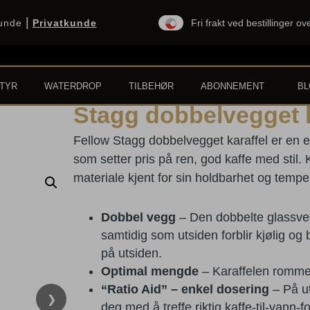
|
kunde
Privatkunde
Fri frakt ved bestillinger o
TYR
WATERDROP
TILBEHØR
ABONNEMENT
B
Stagg dobbelvegget k
Fellow Stagg dobbelvegget karaffel er en el
som setter pris på ren, god kaffe med stil. 
materiale kjent for sin holdbarhet og temp
Dobbel vegg
– Den dobbelte glassveg
samtidig som utsiden forblir kjølig o
på utsiden.
Optimal mengde
– Karaf­felen romme
“Ratio Aid” – enkel dosering
– På ut
❯
deg med å treffe riktig kaffe-til-vann-f