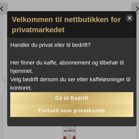
Previous
Velkommen til nettbutikken for
privatmarkedet
JURA ESPRESSOSKJEER
6 stk
Handler du privat eller til bedrift?
Kjøp dette produktet og
375
,-
Her finner du kaffe, abonnement og tilbehør til
−
+
LEGG I KURVEN
Jura
spar
375
Poeng!
hjemmet.
Espressoskjeer
antall
Velg bedrift dersom du ser etter kaffeløsninger til
kontoret.
Gå til Bedrift
Fortsett som privatkunde