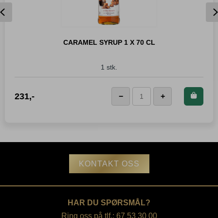
Previous
CARAMEL SYRUP 1 X 70 CL
1 stk.
Kjøp dette produktet og
231
,-
−
+
Caramel
spar
231
Poeng!
Syrup
1
x
70
cl
antall
KONTAKT OSS
HAR DU SPØRSMÅL?
Ring oss på tlf.: 67 53 30 00