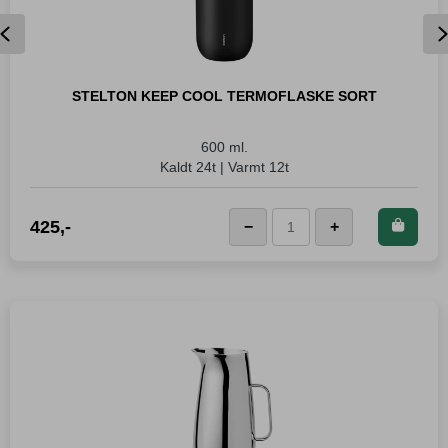
Previous
STELTON KEEP COOL TERMOFLASKE SORT
600 ml.
Kaldt 24t | Varmt 12t
Kjøp dette produktet og
425
,-
−
+
LEGG I KURVEN
Stelton
spar
425
Poeng!
Keep
Cool
Termoflaske
Sort
antall