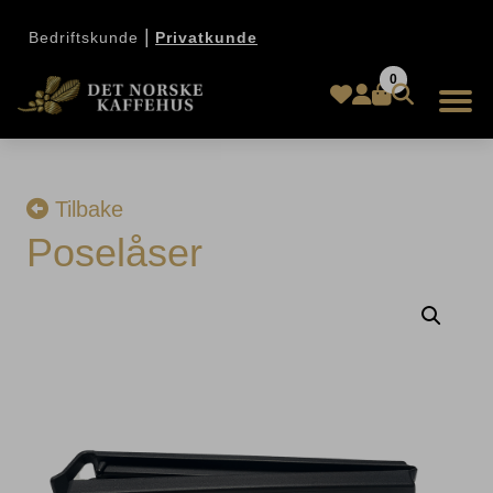
|
Bedriftskunde
Privatkunde
0
Tilbake
Poselåser