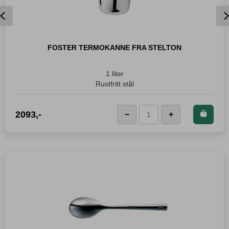
Previous
FOSTER TERMOKANNE FRA STELTON
1 liter
Rustfritt stål
Kjøp dette produktet og
2093
,-
−
+
Foster
spar
2 093
Poeng!
Termokanne
fra
Stelton
antall