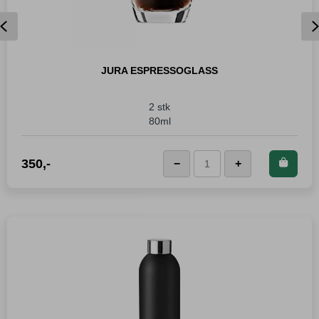
Previous
JURA ESPRESSOGLASS
2 stk
80ml
Kjøp dette produktet og
350
,-
−
+
LEGG I KURVEN
JURA
spar
350
Poeng!
Espressoglass
antall