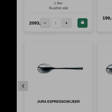
1 liter
Rustfritt stål
199
,
Kjøp dette
2093
,-
−
+
Foster
produktet og
Termokanne
spar
2 093
fra
Poeng!
Stelton
antall
Previous
JURA ESPRESSOSKJEER