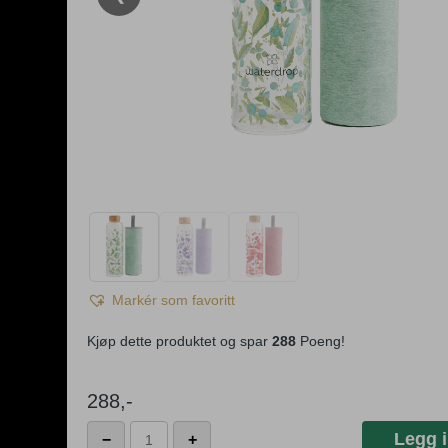
Markér som favoritt
Kjøp dette produktet og spar
288
Poeng!
288
,-
Waterdrop
Legg i
−
+