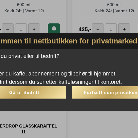
600 ml.
600 ml.
Kaldt 24t | Varmt 12t
Kaldt 24t | Varmt 12t
Kjøp dette
Kjøp de
-
425
,-
−
+
−
+
Stelton
Stelton
produktet og
produkte
Keep
Keep
mmen til nettbutikken for privatmarked
spar
425
spar
4
Cool
Cool
Poeng!
Poeng
Termoflaske
Termoflaske
u privat eller til bedrift?
Krom
Grønn
antall
antall
er du kaffe, abonnement og tilbehør til hjemmet.
rift dersom du ser etter kaffeløsninger til kontoret.
Gå til Bedrift
Fortsett som privatku
ERDROP GLASSKARAFFEL
1L