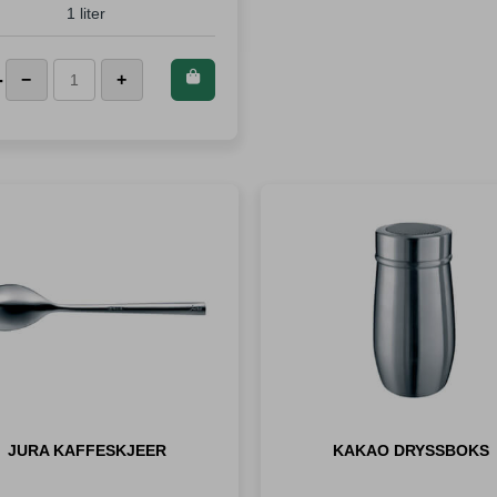
1 liter
Kjøp dette
-
−
+
Waterdrop
produktet og
Glasskaraffel
spar
199
1L
Poeng!
antall
JURA KAFFESKJEER
KAKAO DRYSSBOKS