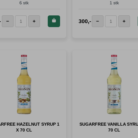
6 stk
1 stk
Kjøp dette
Kjøp de
-
300
,-
−
+
−
+
Jura
Kakao
produktet og
produkte
Kaffeskjeer
dryssboks
spar
412
spar
3
antall
antall
Poeng!
Poeng
RFREE HAZELNUT SYRUP 1
SUGARFREE VANILLA SYRU
X 70 CL
70 CL