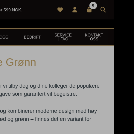
0
ver 599 NOK.
SERVICE
KONTAKT
LOGG
BEDRIFT
| FAQ
OSS
e Grønn
ekraftig drikkeflaske
i tilby deg og dine kolleger de populære
gave som garantert vil begeistre.
l og kombinerer moderne design med høy
, rød og grønn – finnes det en variant for