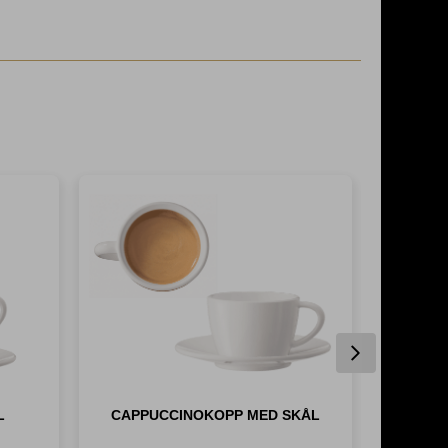
Next
L
CAPPUCCINOKOPP MED SKÅL
ESP