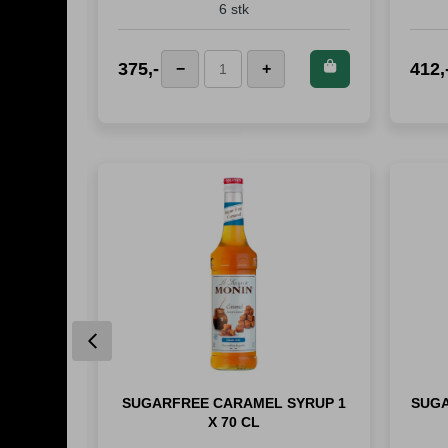
6 stk
Kjøp dette
375
,-
412
,
−
+
Jura
produktet og
Espressoskjeer
spar
375
antall
Poeng!
Previous
E 1×189
SUGARFREE CARAMEL SYRUP 1
SUGA
X 70 CL