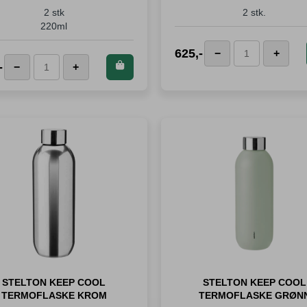
2 stk
2 stk.
220ml
Kjøp de
625
,-
−
+
Kaffekopp
Kjøp dette
produkte
-
−
+
JURA
med
produktet og
spar
6
Korte
skål
spar
387
Poeng
Latteglass
antall
Poeng!
antall
STELTON KEEP COOL
STELTON KEEP COOL
TERMOFLASKE KROM
TERMOFLASKE GRØN