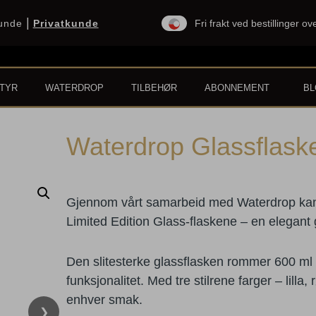
|
kunde
Privatkunde
Fri frakt ved bestillinger o
TYR
WATERDROP
TILBEHØR
ABONNEMENT
B
Waterdrop Glassflask
Gi dine kolleger en stilfull og bær
Gjennom vårt samarbeid med Waterdrop kan v
Limited Edition Glass-flaskene – en elegant 
Den slitesterke glassflasken rommer 600 m
funksjonalitet. Med tre stilrene farger – lilla
enhver smak.
❯