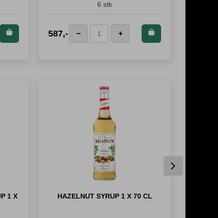
6 stk
tte
Kjøp dette
587
,-
575
,-
−
+
Jura
Hv
t og
produktet og
Latteskjeer
su
00
spar
587
antall
4
!
Poeng!
an
Next
P 1 X
HAZELNUT SYRUP 1 X 70 CL
CARA