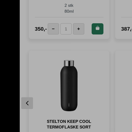
2 stk
80ml
 dette
ktet og
Kjøp dette
350
,-
387
,
−
+
JURA
r
225
produktet og
Espressoglass
eng!
spar
350
antall
Poeng!
Previous
SKE RØD
STELTON KEEP COOL
TERMOFLASKE SORT