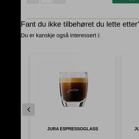
Glassflaske
Grønn
antall
Fant du ikke tilbehøret du lette etter
Du er kanskje også interessert i:
Previous
JURA ESPRESSOGLASS
J