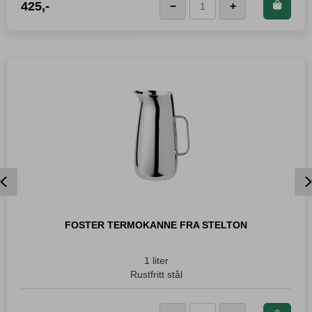
Kjøp dette produktet og
425
,-
−
+
LEGG I KURVEN
Stelton
spar
425
Poeng!
Keep
Cool
Termoflaske
Sort
antall
Previous
FOSTER TERMOKANNE FRA STELTON
1 liter
Rustfritt stål