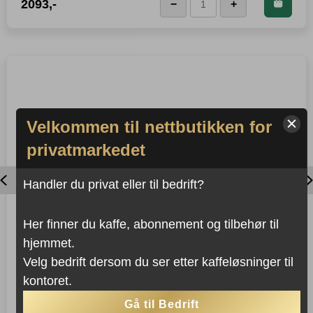
Kjøp dette produktet og
2093
,-
−
+
Foster
spar
2 093
Poeng!
Termokanne
fra
Stelton
antall
Velkommen til nettbutikken for
privatmarkedet
Previous
Handler du privat eller til bedrift?
Her finner du kaffe, abonnement og tilbehør til
JURA ESPRESSOSKJEER
hjemmet.
6 stk
Velg bedrift dersom du ser etter kaffeløsninger til
kontoret.
Kjøp dette produktet og
375
,-
−
+
LEGG I KURVEN
Gå til Bedrift
Jura
spar
375
Poeng!