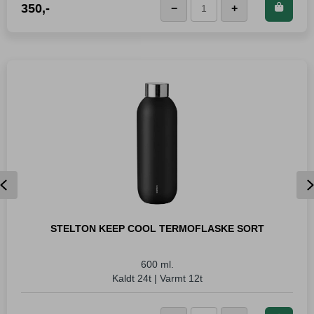
Kjøp dette produktet og
350
,-
−
+
LEGG I KURVEN
JURA
spar
350
Poeng!
Espressoglass
antall
Previous
STELTON KEEP COOL TERMOFLASKE SORT
600 ml.
Kaldt 24t | Varmt 12t