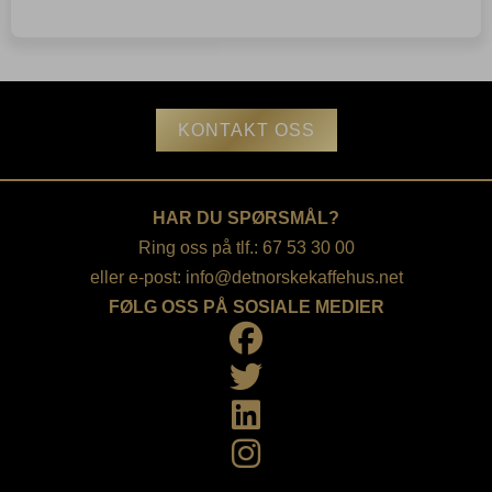
Caramel
Syrup
1
x
70
cl
KONTAKT OSS
antall
HAR DU SPØRSMÅL?
Ring oss på tlf.: 67 53 30 00
eller e-post:
info@detnorskekaffehus.net
FØLG OSS PÅ SOSIALE MEDIER