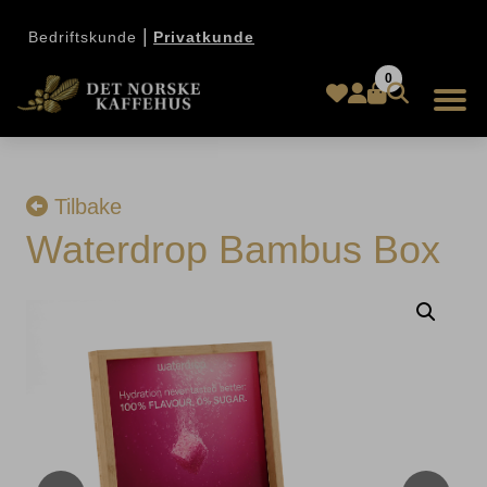
|
Bedriftskunde
Privatkunde
0
Tilbake
Waterdrop Bambus Box