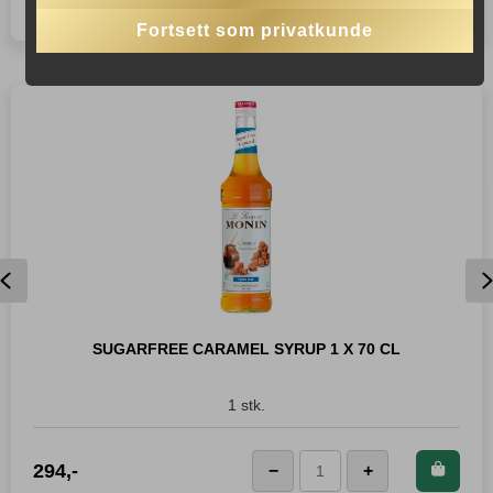
Espressoskjeer
Fortsett som privatkunde
antall
Previous
SUGARFREE CARAMEL SYRUP 1 X 70 CL
1 stk.
Kjøp dette produktet og
294
,-
−
+
Sugarfree
spar
294
Poeng!