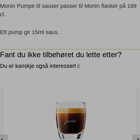
sauces
Monin Pumpe til sauser passer til Monin flasker på 189
-
cl.
189
cl
antall
Ett pump gir 15ml saus.
Fant du ikke tilbehøret du lette etter?
Du er kanskje også interessert i: