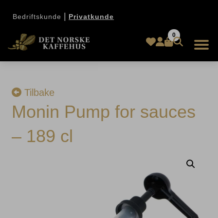
|
Bedriftskunde
Privatkunde
0
Tilbake
Monin Pump for sauces
– 189 cl