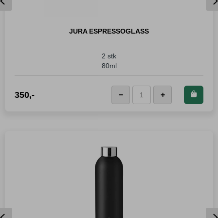
Previous
JURA ESPRESSOGLASS
2 stk
80ml
Kjøp dette produktet og
350
,-
−
+
LEGG I KURVEN
JURA
spar
350
Poeng!
Espressoglass
antall
Previous