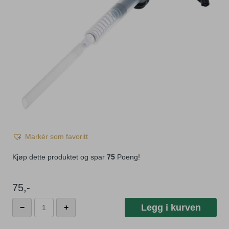
Markér som favoritt
Kjøp dette produktet og spar
75
Poeng!
75
,-
Monin
Legg i kurven
−
+
Pump
for