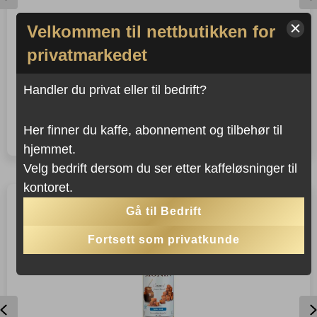
Velkommen til nettbutikken for
JURA ESPRESSOSKJEER
privatmarkedet
6 stk
Handler du privat eller til bedrift?
Kjøp dette produktet og
375
,-
−
+
LEGG I KURVEN
Jura
Her finner du kaffe, abonnement og tilbehør til
spar
375
Poeng!
Espressoskjeer
hjemmet.
antall
Velg bedrift dersom du ser etter kaffeløsninger til
kontoret.
Gå til Bedrift
Fortsett som privatkunde
Previous