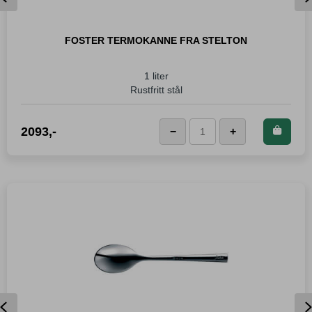
FOSTER TERMOKANNE FRA STELTON
1 liter
Rustfritt stål
Kjøp dette produktet og
2093
,-
−
+
Foster
spar
2 093
Poeng!
Termokanne
fra
Stelton
antall
Previous