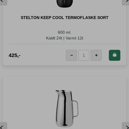
STELTON KEEP COOL TERMOFLASKE SORT
600 ml.
Kaldt 24t | Varmt 12t
Kjøp dette produktet og
425
,-
−
+
LEGG I KURVEN
Stelton
spar
425
Poeng!
Keep
Cool
Termoflaske
Sort
antall
Previous