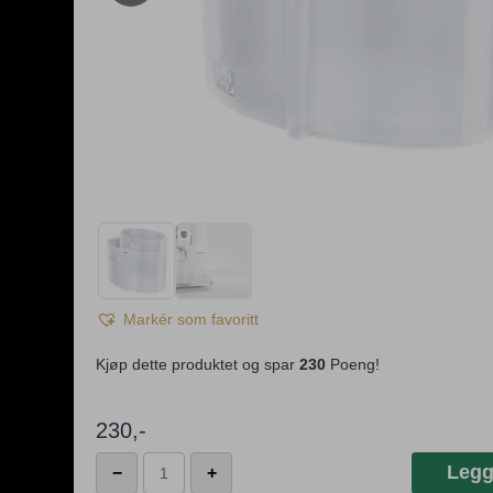
Markér som favoritt
Kjøp dette produktet og spar
230
Poeng!
230
,-
Beholder
Legg
−
+
for