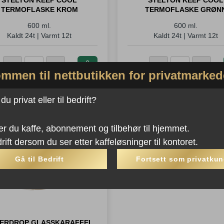
TERMOFLASKE KROM
TERMOFLASKE GRØN
600 ml.
600 ml.
Kaldt 24t | Varmt 12t
Kaldt 24t | Varmt 12t
Kjøp dette
Kjøp de
-
425
,-
−
+
−
+
Stelton
Stelton
mmen til nettbutikken for privatmarked
produktet og
produkte
Keep
Keep
spar
425
spar
4
Cool
Cool
Poeng!
Poeng
u privat eller til bedrift?
Termoflaske
Termoflaske
Krom
Grønn
antall
antall
er du kaffe, abonnement og tilbehør til hjemmet.
rift dersom du ser etter kaffeløsninger til kontoret.
Gå til Bedrift
Fortsett som privatku
ERDROP GLASSKARAFFEL