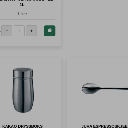
1L
1 liter
Kjøp dette
-
−
+
Waterdrop
produktet og
Glasskaraffel
spar
199
1L
Poeng!
antall
KAKAO DRYSSBOKS
JURA ESPRESSOSKJEE