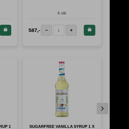
6 stk
tte
Kjøp dette
587
,-
575
,-
−
+
Jura
Hv
t og
produktet og
Latteskjeer
su
75
spar
587
antall
4
!
Poeng!
an
Next
RUP 1
SUGARFREE VANILLA SYRUP 1 X
HAZE