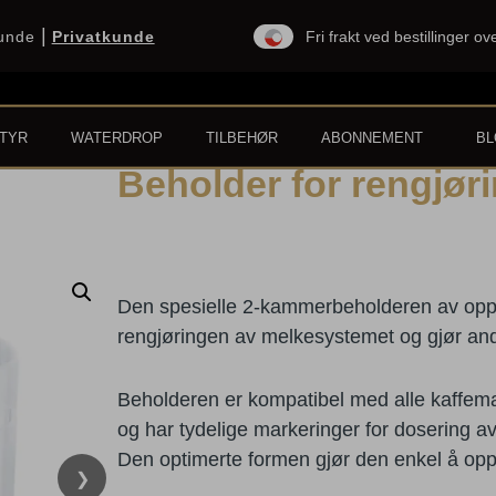
|
kunde
Privatkunde
Fri frakt ved bestillinger o
TYR
WATERDROP
TILBEHØR
ABONNEMENT
B
Beholder for rengjør
Effektiv rengjøring, langvari
rensetabletter 3-fase
Den spesielle 2-kammerbeholderen av oppv
rengjøringen av melkesystemet og gjør and
Beholderen er kompatibel med alle kaffem
og har tydelige markeringer for dosering 
Den optimerte formen gjør den enkel å op
❯