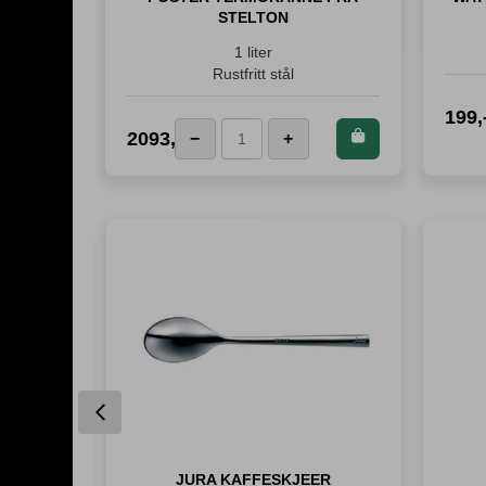
STELTON
1 liter
Rustfritt stål
199
,
Kjøp dette
2093
,-
−
+
Foster
produktet og
Termokanne
spar
2 093
fra
Poeng!
Stelton
antall
Previous
JURA KAFFESKJEER