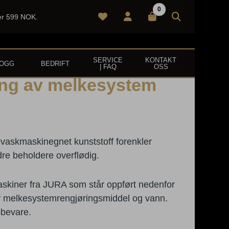
0
ver 599 NOK.
SERVICE
KONTAKT
LOGG
BEDRIFT
| FAQ
OSS
ing av melkesystem
g beskyttelse med JURA
askmaskinegnet kunststoff forenkler
re beholdere overflødig.
askiner fra JURA som står oppført nedenfor
av melkesystemrengjøringsmiddel og vann.
pbevare.