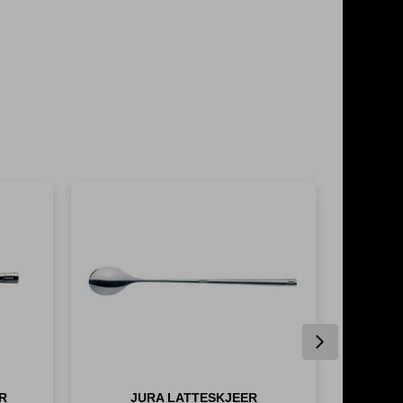
Next
R
JURA LATTESKJEER