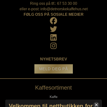
Ring oss på tlf.: 67 53 30 00
eller e-post:
info@detnorskekaffehus.net
FØLG OSS PÅ SOSIALE MEDIER
NYHETSBREV
MELD DEG PÅ
Kaffesortiment
Kaffe
Espresso
Velkommen til nettbutikken for