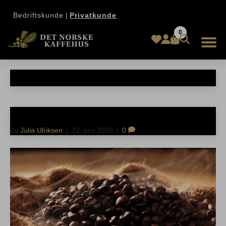
Bedriftskunde
|
Privatkunde
0
Kaffe på kontoret
Sommerens kaffe fra Kenya – frisk og fruktig
Av
Julia Ulriksen
|
22. juni 2026
|
0