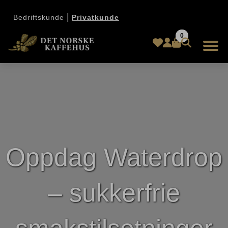
|
Bedriftskunde
Privatkunde
0
Oppdag Waterdrop
– sukkerfrie