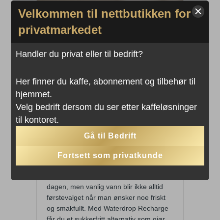
Velkommen til nettbutikken for
privatmarkedet
Handler du privat eller til bedrift?
Her finner du kaffe, abonnement og tilbehør til
hjemmet.
Waterdrop Recharge-serien
Velg bedrift dersom du ser etter kaffeløsninger
– sukkerfri hydrering med
til kontoret.
elektrolytter
Gå til Bedrift
Av
Julia Ulriksen
|
19. juni 2026
Fortsett som privatkunde
Waterdrop Recharge med elektrolytter!
God hydrering er viktig gjennom hele
dagen, men vanlig vann blir ikke alltid
førstevalget når man ønsker noe friskt
og smakfullt. Med Waterdrop Recharge
får du et sukkerfritt alternativ som gjør