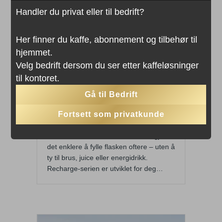
Handler du privat eller til bedrift?
Waterdrop Recharge-serien
– sukkerfri hydrering med
Her finner du kaffe, abonnement og tilbehør til
elektrolytter
hjemmet.
Velg bedrift dersom du ser etter kaffeløsninger
Av
Julia Ulriksen
|
19. juni 2026
til kontoret.
Waterdrop Recharge med elektrolytter!
God hydrering er viktig gjennom hele
Gå til Bedrift
dagen, men vanlig vann blir ikke alltid
Fortsett som privatkunde
førstevalget når man ønsker noe friskt
og smakfullt. Med Waterdrop Recharge
får du et sukkerfritt alternativ som gjør
det enklere å fylle flasken oftere – uten å
ty til brus, juice eller energidrikk.
Recharge-serien er utviklet for deg…