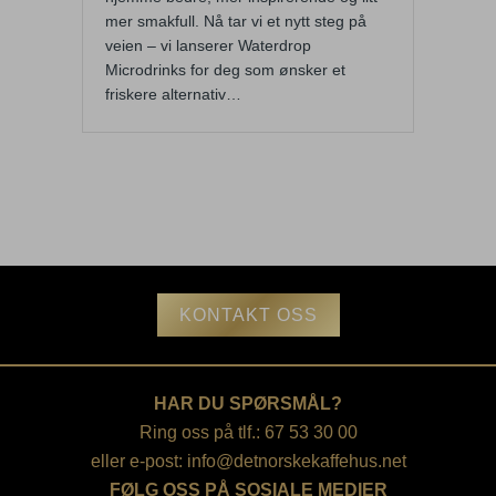
mer smakfull. Nå tar vi et nytt steg på
veien – vi lanserer Waterdrop
Microdrinks for deg som ønsker et
friskere alternativ…
KONTAKT OSS
HAR DU SPØRSMÅL?
Ring oss på tlf.: 67 53 30 00
eller e-post:
info@detnorskekaffehus.net
FØLG OSS PÅ SOSIALE MEDIER