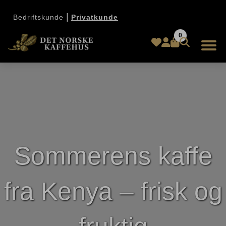
|
Bedriftskunde
Privatkunde
0
Sommerens kaffe
fra Kenya – frisk og