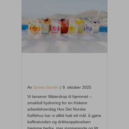
Oppdag Waterdrop –
sukkerfrie smakstilsetninger
med vitaminer!
Av
Synne Gurvin
|
9. oktober 2025
Vi lanserer Waterdrop til hjemmet –
smakfull hydrering for en friskere
arbeidshverdag Hos Det Norske
Kaffehus har vi alltid hatt ett mål: å gjøre
kaffestunden og drikkeopplevelsen
hjemme bedre, mer inspirerende og litt