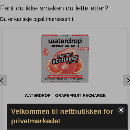
Fant du ikke smaken du lette etter?
Du er kanskje også interessert i:
Previous
WATERDROP – GRAPEFRUIT RECHARGE
Velkommen til nettbutikken for
Vitamin hydration cubes
1 x 12 stk.
privatmarkedet