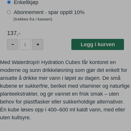
Enkeltkjøp
Abonnement - spar opptil 10%
137
,-
Waterdrop
Legg i kurven
−
+
-
Ice
Tea
Med Waterdrop® Hydration Cubes får kontoret en
Peach
moderne og sunn drikkeløsning som gjør det enkelt for
antall
ansatte å drikke mer vann i løpet av dagen. De små
kubene er sukkerfrie, beriket med vitaminer og naturlige
planteekstrakter, og gir vannet en frisk smak – uten
behov for plastflasker eller sukkerholdige alternativer.
Én kube løses opp i 400–600 ml kaldt vann, med eller
uten kullsyre.