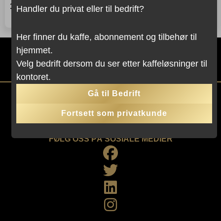
Kjøp dette produktet og spar
160
,-
−
+
LEGG I KURVEN
Handler du privat eller til bedrift?
Waterdrop
160
Poeng!
-
Grapefruit
Her finner du kaffe, abonnement og tilbehør til
Recharge
hjemmet.
antall
KONTAKT OSS
Velg bedrift dersom du ser etter kaffeløsninger til
kontoret.
Gå til Bedrift
HAR DU SPØRSMÅL?
Ring oss på tlf.: 67 53 30 00
Fortsett som privatkunde
eller e-post:
info@detnorskekaffehus.net
FØLG OSS PÅ SOSIALE MEDIER