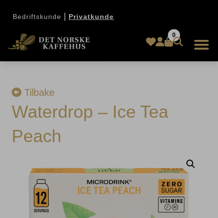
|
Bedriftskunde
Privatkunde
0
Tilbake
Waterdrop – Ice Tea
Peach