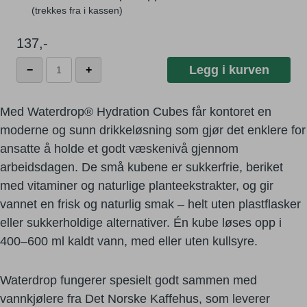
137
,-
Waterdrop
Legg i kurven
−
+
-
Grapefruit
antall
Med Waterdrop® Hydration Cubes får kontoret en
moderne og sunn drikkeløsning som gjør det enklere for
ansatte å holde et godt væskenivå gjennom
arbeidsdagen. De små kubene er sukkerfrie, beriket
med vitaminer og naturlige planteekstrakter, og gir
vannet en frisk og naturlig smak – helt uten plastflasker
eller sukkerholdige alternativer. Én kube løses opp i
400–600 ml kaldt vann, med eller uten kullsyre.
Waterdrop fungerer spesielt godt sammen med
vannkjølere fra Det Norske Kaffehus, som leverer