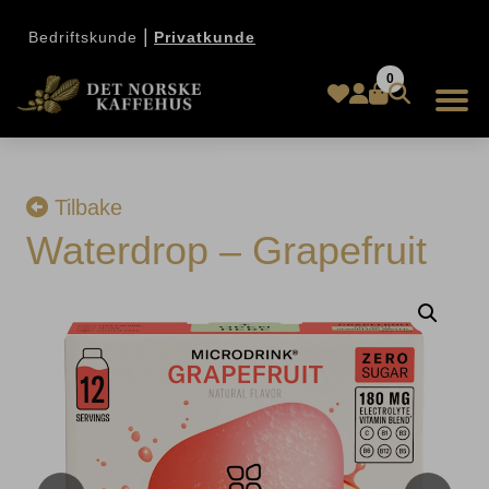
|
Bedriftskunde
Privatkunde
0
Tilbake
Waterdrop – Grapefruit