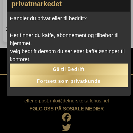
privatmarkedet
Vitamin hydration cubes
1 x 12 stk.
Handler du privat eller til bedrift?
Kjøp dette produktet og spar
160
,-
−
+
LEGG I KURVEN
Waterdrop
160
Poeng!
Her finner du kaffe, abonnement og tilbehør til
-
hjemmet.
Grapefruit
Recharge
Velg bedrift dersom du ser etter kaffeløsninger til
antall
kontoret.
KONTAKT OSS
Gå til Bedrift
Fortsett som privatkunde
HAR DU SPØRSMÅL?
Ring oss på tlf.: 67 53 30 00
eller e-post:
info@detnorskekaffehus.net
FØLG OSS PÅ SOSIALE MEDIER