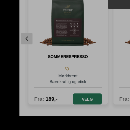
Previous
O
SOMMERESPRESSO
Mørkbrent
fisert
Bærekraftig og etisk
Fra:
189
,-
Fra
ELG
VELG