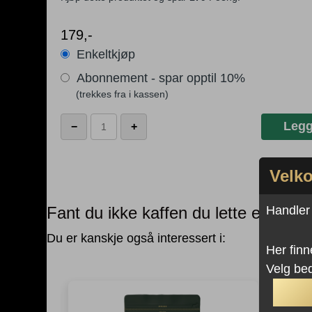
179
,-
Enkeltkjøp
Abonnement - spar opptil 10%
Koffeinfri
Legg
−
+
kaffe
antall
Velko
Handler d
Fant du ikke kaffen du lette etter?
Du er kanskje også interessert i:
Her finn
Velg bed