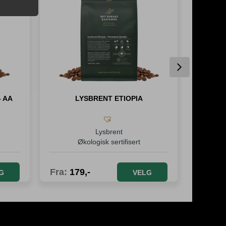
Next
– AA
LYSBRENT ETIOPIA
Lysbrent
Økologisk sertifisert
Fra:
179
,-
Fra:
1
G
VELG