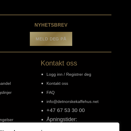
NYHETSBREV
MELD DEG PÅ
Kontakt oss
Logg inn / Registrer deg
handel
Kontakt oss
slinjer
FAQ
info@detnorskekaffehus.net
+47 67 53 30 00
Åpningstider:
ingelser
Mandag - Fredag