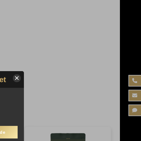
et
nde