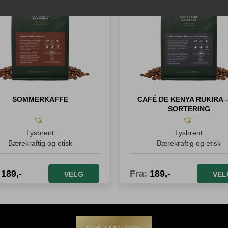
SOMMERKAFFE
CAFÉ DE KENYA RUKIRA 
SORTERING
Lysbrent
Lysbrent
Bærekraftig og etisk
Bærekraftig og etisk
:
189
,-
Fra:
189
,-
VELG
VEL