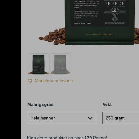
Markér som favoritt
Malingsgrad
Vekt
Kjøp dette produktet og spar
179
Poeng!