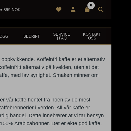
0
ver 599 NOK.
SERVICE
KONTAKT
LOGG
BEDRIFT
| FAQ
OSS
r oppkvikkende. Koffeinfri kaffe er et alternativ
koffeinfritt alternativ på kvelden, uten at det
kaffe, med lav syrlighet. Smaken minner om
er vår kaffe hentet fra noen av de mest
ffebrennerier i verden. All vår kaffe er
rdig handel. Dette innebærer at vi tar hensyn
 100% Arabicabønner. Det er ekte god kaffe.