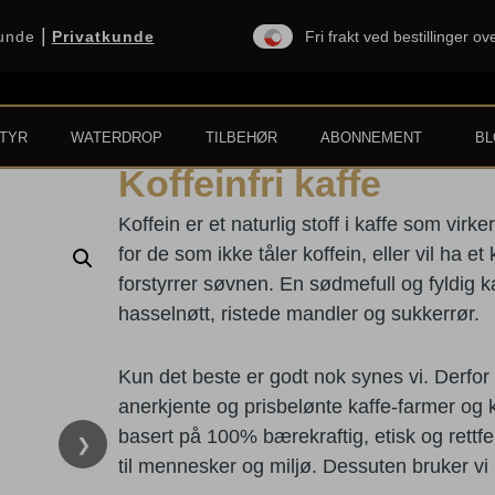
|
kunde
Privatkunde
Fri frakt ved bestillinger o
TYR
WATERDROP
TILBEHØR
ABONNEMENT
B
Koffeinfri kaffe
Koffein er et naturlig stoff i kaffe som virke
for de som ikke tåler koffein, eller vil ha et 
forstyrrer søvnen. En sødmefull og fyldig 
hasselnøtt, ristede mandler og sukkerrør.
Kun det beste er godt nok synes vi. Derfor 
anerkjente og prisbelønte kaffe-farmer og ka
basert på 100% bærekraftig, etisk og rettfe
❯
til mennesker og miljø. Dessuten bruker vi