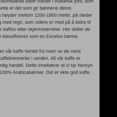
Colombiansk kaffe vokser i
vulkansk jord, som
Dette er det som gir bønnene deres
 på høyder mellom
1200-1800 meter, på steder
lig med regn, som videre er med på å
bidra til
 kaffen etter skjermstørrelse. Her skiller de
 klassifiseres som en Excelso-bønne.
er vår kaffe hentet fra noen av de mest
ffebrennerier i verden. All vår kaffe er
rdig handel. Dette innebærer at vi tar hensyn
 100% Arabicabønner. Det er ekte god kaffe.