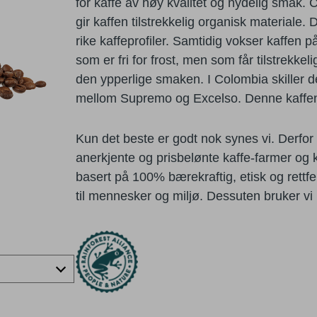
for kaffe av høy
kvalitet og nydelig smak. 
gir kaffen tilstrekkelig organisk
materiale. 
rike
kaffeprofiler. Samtidig vokser kaffen
som er fri for frost, men
som får tilstrekke
den ypperlige smaken. I Colombia skiller de
mellom Supremo og Excelso. Denne kaffen
Kun det beste er godt nok synes vi. Derfor 
anerkjente og prisbelønte kaffe-farmer og ka
basert på 100% bærekraftig, etisk og rettfe
til mennesker og miljø. Dessuten bruker vi