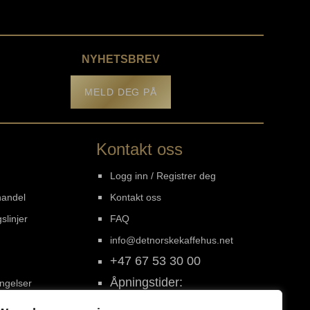
NYHETSBREV
MELD DEG PÅ
Kontakt oss
Logg inn / Registrer deg
handel
Kontakt oss
slinjer
FAQ
info@detnorskekaffehus.net
+47 67 53 30 00
Åpningstider:
ingelser
Mandag - Fredag