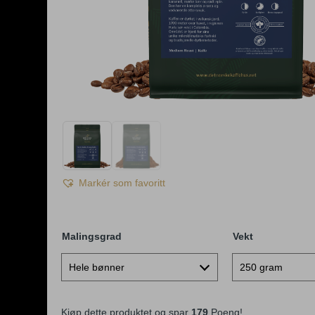
Markér som favoritt
Malingsgrad
Vekt
Kjøp dette produktet og spar
179
Poeng!