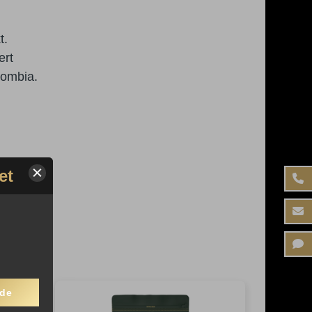
t.
ert
lombia.
et
nde