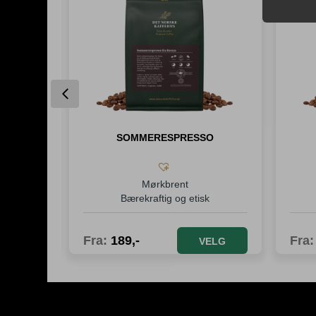
Previous
SOMMERESPRESSO
Mørkbrent
fisert
Bærekraftig og etisk
Fra:
189
,-
Fra
ELG
VELG