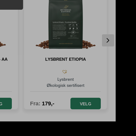
Next
– AA
LYSBRENT ETIOPIA
Lysbrent
Økologisk sertifisert
Fra:
179
,-
Fra:
1
G
VELG