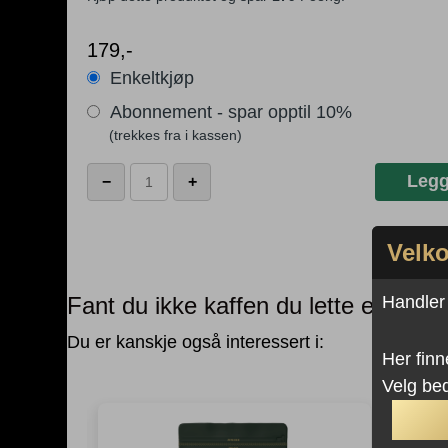
179
,-
Enkeltkjøp
Abonnement - spar opptil 10%
Café
Legg
−
+
de
Colombia
antall
Velko
Handler d
Fant du ikke kaffen du lette etter?
Du er kanskje også interessert i:
Her finn
Velg bed