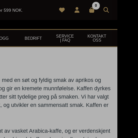
0
ver 599 NOK.
SERVICE
KONTAKT
LOGG
BEDRIFT
| FAQ
OSS
Bestselger!
e med en søt og fyldig smak av aprikos og
a og gir en kremete munnfølelse. Kaffen dyrkes
er sitt tydelige preg på smaken. Vi har valgt
 og utvikler en sammensatt smak. Kaffen er
t av vasket A
rabica-
kaffe, og er verdenskjent