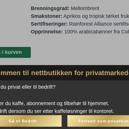
Brenningsgrad:
Mellombrent
Smakstoner:
Aprikos og tropisk tørket fruk
Sertifiseringer:
Rainforest Alliance sertifis
Opprinnelse:
100% arabicabønner fra Co
 i kurven
mmen til nettbutikken for privatmarked
u privat eller til bedrift?
er du kaffe, abonnement og tilbehør til hjemmet.
rift dersom du ser etter kaffeløsninger til kontoret.
Gå til Bedrift
Fortsett som privatku