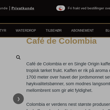
|
kunde
Privatkunde
Fri frakt ved bestillinger o
TYR
WATERDROP
TILBEHØR
ABONNEMENT
B
Café de Colombia
Café de Colombia er en Single Origin kaff
tropisk tørket frukt. Kaffen er rik på arom
1700 meter over havet der jordsmonnet sett
høykvalitetsbønner, som modnes langsomt,
mellombrent som gir økt fyldighet.
❯
Colombia er verdens nest største produsen