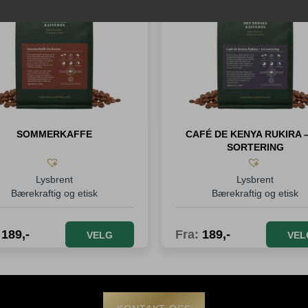
SOMMERKAFFE
CAFÉ DE KENYA RUKIRA 
SORTERING
Lysbrent
Lysbrent
Bærekraftig og etisk
Bærekraftig og etisk
:
189
,-
Fra:
189
,-
VELG
VEL