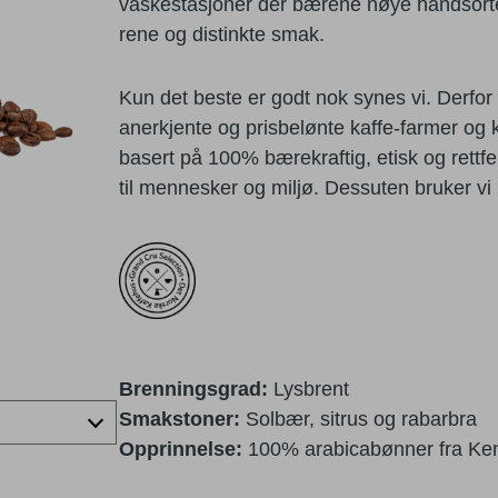
vaskestasjoner der bærene nøye håndsorter
rene og distinkte smak.
Kun det beste er godt nok synes vi. Derfor 
anerkjente og prisbelønte kaffe-farmer og ka
basert på 100% bærekraftig, etisk og rettfe
til mennesker og miljø. Dessuten bruker vi
Brenningsgrad:
Lysbrent
Smakstoner:
Solbær, sitrus og rabarbra
Opprinnelse:
100% arabicabønner fra Ke