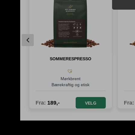
Previous
O
SOMMERESPRESSO
Mørkbrent
fisert
Bærekraftig og etisk
Fra:
189
,-
Fra
ELG
VELG