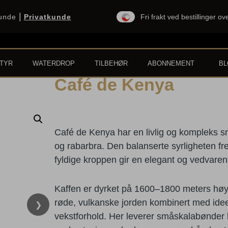
|
kunde
Privatkunde
Fri frakt ved bestillinger o
TYR
WATERDROP
TILBEHØR
ABONNEMENT
B
Café de Kenya
Café de Kenya har en livlig og kompleks sm
og rabarbra. Den balanserte syrligheten f
fyldige kroppen gir en elegant og vedvare
Kaffen er dyrket på 1600–1800 meters høy
røde, vulkanske jorden kombinert med idee
❯
vekstforhold. Her leverer småskalabønder bæ