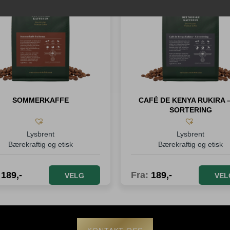
SOMMERKAFFE
CAFÉ DE KENYA RUKIRA 
SORTERING
Lysbrent
Lysbrent
Bærekraftig og etisk
Bærekraftig og etisk
:
189
,-
Fra:
189
,-
VELG
VEL