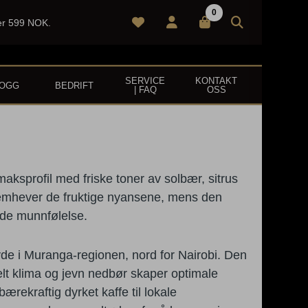
0
ver 599 NOK.
SERVICE
KONTAKT
LOGG
BEDRIFT
| FAQ
OSS
aksprofil med friske toner av solbær, sitrus
remhever de fruktige nyansene, mens den
nde munnfølelse.
de i Muranga-regionen, nord for Nairobi. Den
lt klima og jevn nedbør skaper optimale
rekraftig dyrket kaffe til lokale