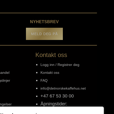
NYHETSBREV
MELD DEG PÅ
Kontakt oss
Logg inn / Registrer deg
handel
Kontakt oss
slinjer
FAQ
info@detnorskekaffehus.net
+47 67 53 30 00
Åpningstider:
ingelser
Mandag - Fredag