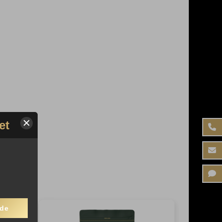
et
nde