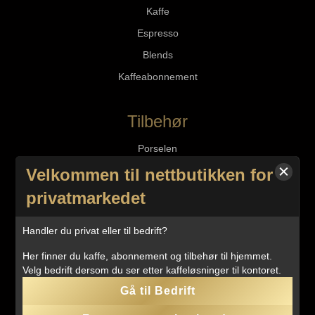
Kaffe
Espresso
Blends
Kaffeabonnement
Tilbehør
Porselen
Kaffetilbehør
Velkommen til nettbutikken for
Maskintilbehør
privatmarkedet
Vedlikeholdsprodukter
Handler du privat eller til bedrift?
Waterdrop
Her finner du kaffe, abonnement og tilbehør til hjemmet.
Velg bedrift dersom du ser etter kaffeløsninger til kontoret.
Kaffemaskiner og bryggerutstyr
Gå til Bedrift
Kaffemaskiner