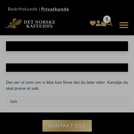
Bedriftskunde
|
Privatkunde
0
Uncategorized
Ingenting ble funnet
Det ser ut som om vi ikke kan finne det du leter etter. Kanskje du
skal prøve et søk.
KONTAKT OSS