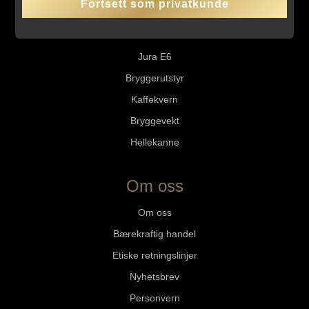
Fortsett som privatkunde
Jura Ena 4
Jura C3
Jura E6
Bryggerutstyr
Kaffekvern
Bryggevekt
Hellekanne
Om oss
Om oss
Bærekraftig handel
Etiske retningslinjer
Nyhetsbrev
Personvern