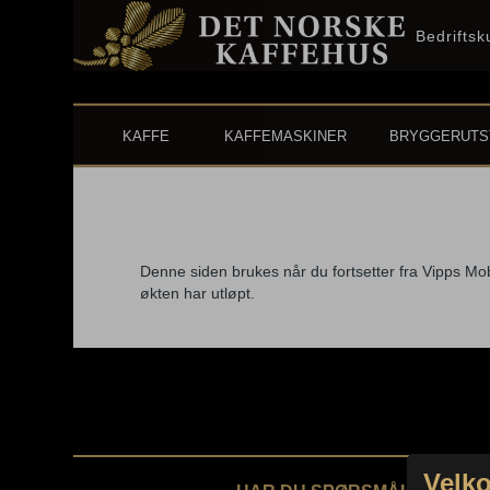
Bedrifts
KAFFE
KAFFEMASKINER
BRYGGERUTS
Fortsett med Vipps-
Denne siden brukes når du fortsetter fra Vipps Mobi
økten har utløpt.
Velko