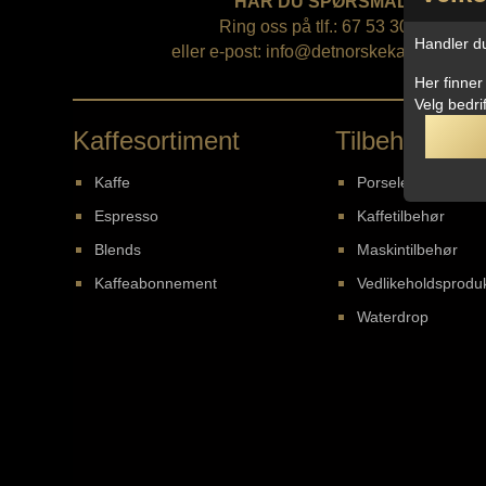
HAR DU SPØRSMÅL?
Ring oss på tlf.: 67 53 30 00
Handler du 
eller e-post:
info@detnorskekaffehus.net
Her finner
Velg bedri
Kaffesortiment
Tilbehør
Kaffe
Porselen
Espresso
Kaffetilbehør
Blends
Maskintilbehør
Kaffeabonnement
Vedlikeholdsprodu
Waterdrop