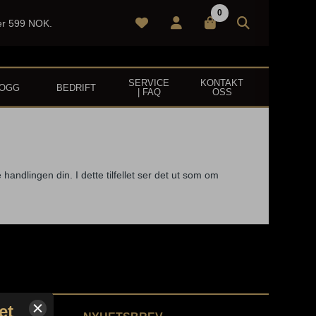
0
ver 599 NOK.
SERVICE
KONTAKT
LOGG
BEDRIFT
| FAQ
OSS
handlingen din. I dette tilfellet ser det ut som om
et