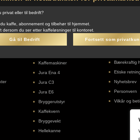
FØLG OSS PÅ SOSIALE MEDIER
privat eller til bedrift?
 du kaffe, abonnement og tilbehør til hjemmet.
ft dersom du ser etter kaffeløsninger til kontoret.
Kaffemaskiner og
Om oss
Gå til Bedrift
Fortsett som privatku
bryggerutstyr
Om oss
Bærekraftig 
Kaffemaskiner
Etiske retning
Jura Ena 4
kter
Nyhetsbrev
Jura C3
Personvern
Jura E6
Vilkår og bet
Bryggerutstyr
Kaffekvern
Bryggevekt
Hellekanne