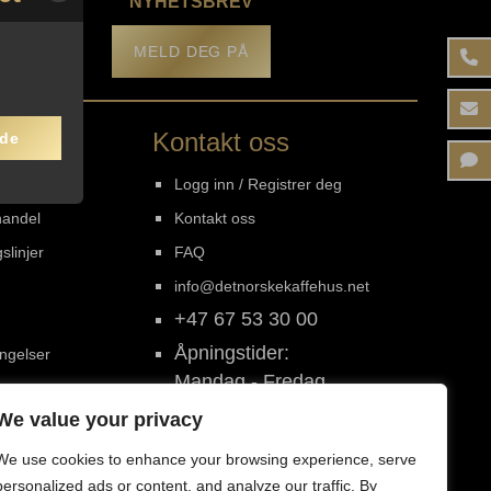
NYHETSBREV
MELD DEG PÅ
Kontakt oss
nde
Logg inn / Registrer deg
handel
Kontakt oss
slinjer
FAQ
info@detnorskekaffehus.net
+47 67 53 30 00
Åpningstider:
ingelser
Mandag - Fredag
kl. 08-16
We value your privacy
We use cookies to enhance your browsing experience, serve
personalized ads or content, and analyze our traffic. By