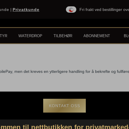
kunde
|
Privatkunde
Fri frakt ved bestillinger o
TYR
WATERDROP
TILBEHØR
ABONNEMENT
B
side
lePay, men det kreves en ytterligere handling for å bekrefte og fullføre 
KONTAKT OSS
mmen til nettbutikken for privatmarked