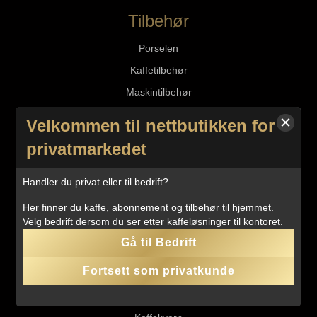
Tilbehør
Porselen
Kaffetilbehør
Maskintilbehør
Vedlikeholdsprodukter
Velkommen til nettbutikken for
Waterdrop
privatmarkedet
Kaffemaskiner og bryggerutstyr
Handler du privat eller til bedrift?
Her finner du kaffe, abonnement og tilbehør til hjemmet.
Kaffemaskiner
Velg bedrift dersom du ser etter kaffeløsninger til kontoret.
Jura Ena 4
Gå til Bedrift
Jura C3
Fortsett som privatkunde
Jura E6
Bryggerutstyr