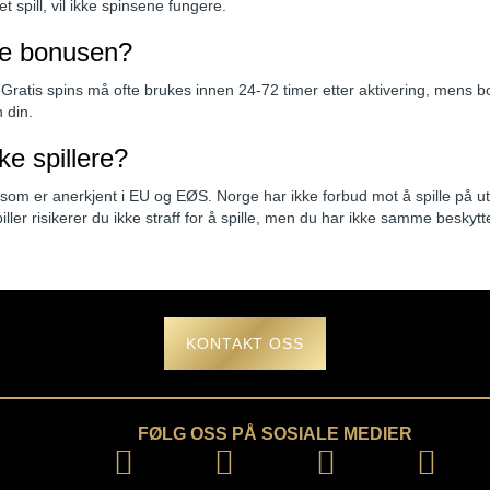
 spill, vil ikke spinsene fungere.
uke bonusen?
ratis spins må ofte brukes innen 24-72 timer etter aktivering, mens bo
 din.
ke spillere?
om er anerkjent i EU og EØS. Norge har ikke forbud mot å spille på ute
ller risikerer du ikke straff for å spille, men du har ikke samme beskytt
KONTAKT OSS
FØLG OSS PÅ SOSIALE MEDIER