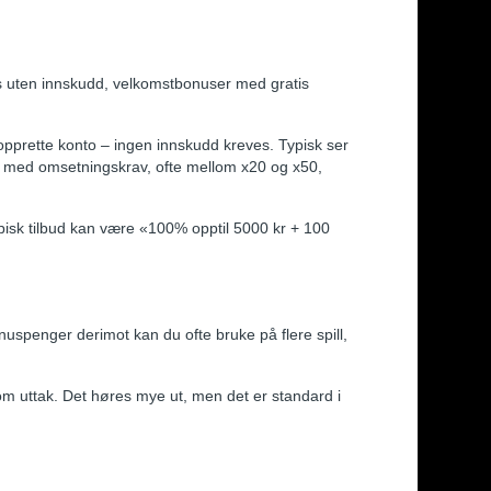
ins uten innskudd, velkomstbonuser med gratis
å opprette konto – ingen innskudd kreves. Typisk ser
id med omsetningskrav, ofte mellom x20 og x50,
pisk tilbud kan være «100% opptil 5000 kr + 100
 Bonuspenger derimot kan du ofte bruke på flere spill,
om uttak. Det høres mye ut, men det er standard i