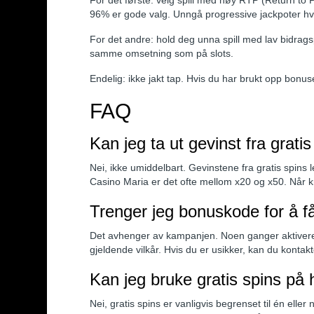
For det første: velg spill med høy RTP (Return to P
96% er gode valg. Unngå progressive jackpoter hvis
For det andre: hold deg unna spill med lav bidragsp
samme omsetning som på slots.
Endelig: ikke jakt tap. Hvis du har brukt opp bonuse
FAQ
Kan jeg ta ut gevinst fra grat
Nei, ikke umiddelbart. Gevinstene fra gratis spin
Casino Maria er det ofte mellom x20 og x50. Når k
Trenger jeg bonuskode for å f
Det avhenger av kampanjen. Noen ganger aktivere
gjeldende vilkår. Hvis du er usikker, kan du kontak
Kan jeg bruke gratis spins på h
Nei, gratis spins er vanligvis begrenset til én eller 