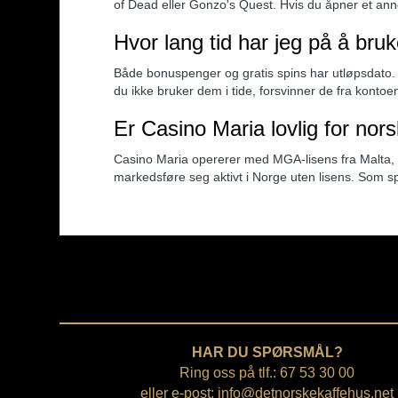
of Dead eller Gonzo's Quest. Hvis du åpner et annet
Hvor lang tid har jeg på å br
Både bonuspenger og gratis spins har utløpsdato. G
du ikke bruker dem i tide, forsvinner de fra kontoen
Er Casino Maria lovlig for nors
Casino Maria opererer med MGA-lisens fra Malta, s
markedsføre seg aktivt i Norge uten lisens. Som spi
HAR DU SPØRSMÅL?
Ring oss på tlf.: 67 53 30 00
eller e-post:
info@detnorskekaffehus.net