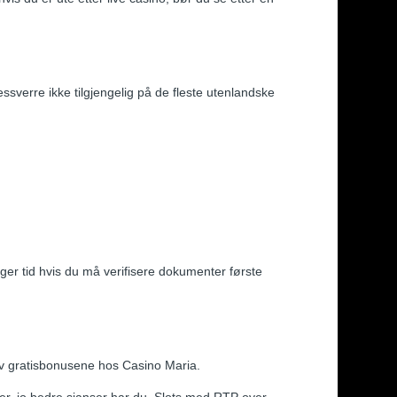
ssverre ikke tilgjengelig på de fleste utenlandske
er tid hvis du må verifisere dokumenter første
 av gratisbonusene hos Casino Maria.