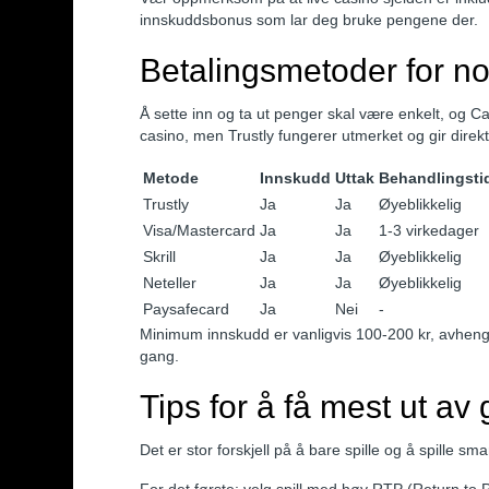
innskuddsbonus som lar deg bruke pengene der.
Betalingsmetoder for no
Å sette inn og ta ut penger skal være enkelt, og Ca
casino, men Trustly fungerer utmerket og gir direk
Metode
Innskudd
Uttak
Behandlingsti
Trustly
Ja
Ja
Øyeblikkelig
Visa/Mastercard
Ja
Ja
1-3 virkedager
Skrill
Ja
Ja
Øyeblikkelig
Neteller
Ja
Ja
Øyeblikkelig
Paysafecard
Ja
Nei
-
Minimum innskudd er vanligvis 100-200 kr, avhengi
gang.
Tips for å få mest ut av
Det er stor forskjell på å bare spille og å spille