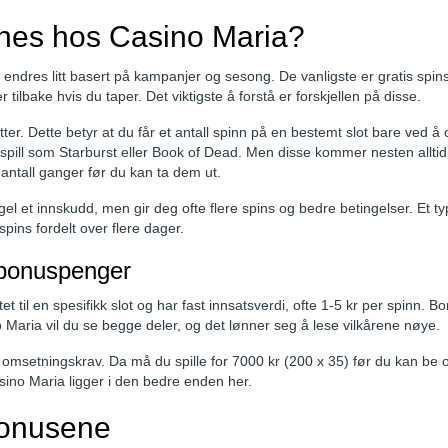
nnes hos Casino Maria?
de endres litt basert på kampanjer og sesong. De vanligste er gratis sp
ilbake hvis du taper. Det viktigste å forstå er forskjellen på disse.
etter. Dette betyr at du får et antall spinn på en bestemt slot bare ved 
e spill som Starburst eller Book of Dead. Men disse kommer nesten allt
antall ganger før du kan ta dem ut.
 et innskudd, men gir deg ofte flere spins og bedre betingelser. Et ty
pins fordelt over flere dager.
g bonuspenger
ttet til en spesifikk slot og har fast innsatsverdi, ofte 1-5 kr per spinn.
aria vil du se begge deler, og det lønner seg å lese vilkårene nøye.
 omsetningskrav. Da må du spille for 7000 kr (200 x 35) før du kan be 
sino Maria ligger i den bedre enden her.
sbonusene