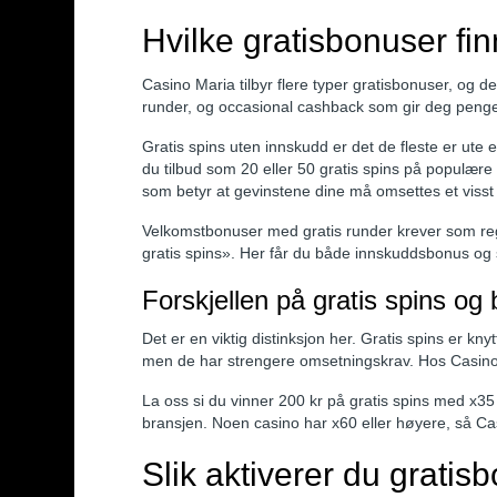
Hvilke gratisbonuser fi
Casino Maria tilbyr flere typer gratisbonuser, og 
runder, og occasional cashback som gir deg penger t
Gratis spins uten innskudd er det de fleste er ute 
du tilbud som 20 eller 50 gratis spins på populær
som betyr at gevinstene dine må omsettes et visst 
Velkomstbonuser med gratis runder krever som regel
gratis spins». Her får du både innskuddsbonus og s
Forskjellen på gratis spins o
Det er en viktig distinksjon her. Gratis spins er kny
men de har strengere omsetningskrav. Hos Casino M
La oss si du vinner 200 kr på gratis spins med x35
bransjen. Noen casino har x60 eller høyere, så Ca
Slik aktiverer du grati