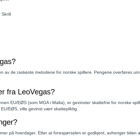
Skrill
egas?
 en av de raskeste metodene for norske spillere. Pengene overføres um
ter fra LeoVegas?
nen EU/EØS (som MGA i Malta), er gevinster skattefrie for norske spille
EU/EØS, ville gevinst vært skattepliktig.
enger?
mer på hverdager. Etter at forespørselen er godkjent, avhenger tiden a