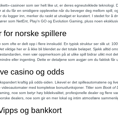
ett»-casinoer som ser helt like ut, er deres egneutviklede teknologi. De
 at du får en smidigere opplevelse når du beveger deg mellom spill, og
 du logger inn, merker du raskt at utvalget er kuratert. I stedet for å d
dører som NetEnt, Play'n GO og Evolution Gaming, pluss noen eksklusive 
for norske spillere
m ofte er delt opp i flere innskudd. En typisk struktur ser slik ut: 10
Det viktige her er å ikke bli blendet av det totale beløpet. Sjekk alltid
estandarden, men vær oppmerksom på at ulike spill bidrar ulikt mot det
mindre eller ingenting. Dette er detaljene som avgjør om du faktisk får ut
live casino og odds
pandert kraftig på odds-siden. Likevel er det spilleautomatene og live 
erne videoautomater med komplekse bonusfunksjoner. Titler som
Book of
aming, noe som betyr høy bildekvalitet, profesjonelle dealer og flere va
rske dealers, noe som gir en mer lokal og intim atmosfære sammenlig
Vipps og bankkort