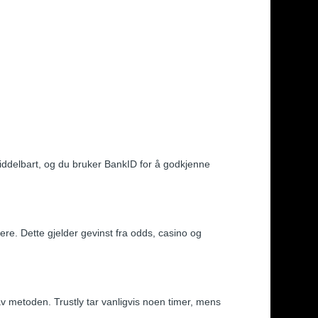
iddelbart, og du bruker BankID for å godkjenne
re. Dette gjelder gevinst fra odds, casino og
v metoden. Trustly tar vanligvis noen timer, mens