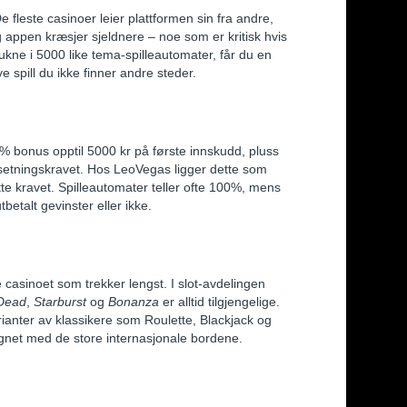
 fleste casinoer leier plattformen sin fra andre,
 appen kræsjer sjeldnere – noe som er kritisk hvis
rukne i 5000 like tema-spilleautomater, får du en
spill du ikke finner andre steder.
0% bonus opptil 5000 kr på første innskudd, pluss
 omsetningskravet. Hos LeoVegas ligger dette som
te kravet. Spilleautomater teller ofte 100%, mens
betalt gevinster eller ikke.
casinoet som trekker lengst. I slot-avdelingen
 Dead
,
Starburst
og
Bonanza
er alltid tilgjengelige.
rianter av klassikere som Roulette, Blackjack og
net med de store internasjonale bordene.