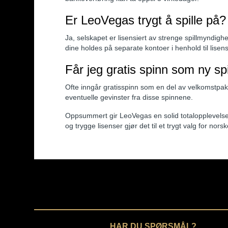
Er LeoVegas trygt å spille på?
Ja, selskapet er lisensiert av strenge spillmyndi
dine holdes på separate kontoer i henhold til lisen
Får jeg gratis spinn som ny spi
Ofte inngår gratisspinn som en del av velkomstpakken
eventuelle gevinster fra disse spinnene.
Oppsummert gir LeoVegas en solid totalopplevels
og trygge lisenser gjør det til et trygt valg for nors
HAR DU SPØRSMÅL?