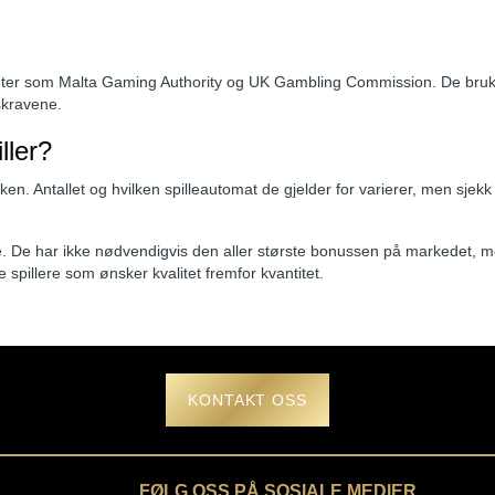
gheter som Malta Gaming Authority og UK Gambling Commission. De bruke
skravene.
ller?
. Antallet og hvilken spilleautomat de gjelder for varierer, men sjekk al
e. De har ikke nødvendigvis den aller største bonussen på markedet,
ke spillere som ønsker kvalitet fremfor kvantitet.
KONTAKT OSS
FØLG OSS PÅ SOSIALE MEDIER