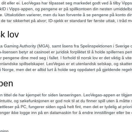
n dit eller ei. LeoVegas har tilpasset seg markedet godt ved å tilby Vipp
kID i Vipps-appen, og pengene er på spillkontoen din nesten umiddelbar
. Uttakstiden varierer, men du kan forvente å se pengene på konto din 
e tar sikkerhet på alvor; ID-sjekk er standard før første uttak, i tråd 
k lov
ta Gaming Authority (MGA), samt lisens fra Spelinspektionen i Sverige
lisensen betyr at casinoet er juridisk forpliktet til å holde spillernes pen
 pengene dine med seg i fallet. I forhold til norsk lov er det viktig å 
enlandske spillselskaper. LeoVegas er et utenlandsk selskap, og skattere
 Norge, men det er alltid lurt å holde seg oppdatert på gjeldende regel
pen
n tittel de har kjempet for siden lanseringen. LeoVegas-appen er tilgje
ntuitiv, og søkefunksjonen er god nok til at du finner spill uten å måtte 
ettleser på PC, fungerer siden også helt fint, men det er tydelig at prio
renger ikke logge inn på en datamaskin for å endre innstillinger eller be
spinn