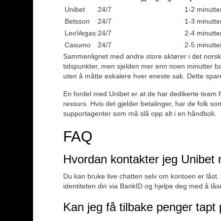
Unibet
24/7
1-2 minutte
Betsson
24/7
1-3 minutte
LeoVegas
24/7
2-4 minutte
Casumo
24/7
2-5 minutte
Sammenlignet med andre store aktører i det norsk
tidspunkter, men sjelden mer enn noen minutter ba
uten å måtte eskalere hver eneste sak. Dette spare
En fordel med Unibet er at de har dedikerte team f
ressurs. Hvis det gjelder betalinger, har de folk 
supportagenter som må slå opp alt i en håndbok.
FAQ
Hvordan kontakter jeg Unibet 
Du kan bruke live chatten selv om kontoen er låst.
identiteten din via BankID og hjelpe deg med å lå
Kan jeg få tilbake penger tapt 