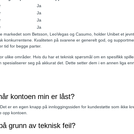
r
Ja
r
Ja
r
Ja
r
Ja
e markedet som Betsson, LeoVegas og Casumo, holder Unibet et jevnt hø
k konkurrentene. Kvaliteten på svarene er generelt god, og supportmed
r tid for begge parter.
or ulike områder. Hvis du har et teknisk spørsmål om en spesifikk spille
som spesialiserer seg på akkurat det. Dette setter dem i en annen liga 
når kontoen min er låst?
 Det er en egen knapp på innloggingssiden for kundestøtte som ikke kre
se opp kontoen.
på grunn av teknisk feil?