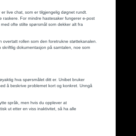
er live chat, som er tilgjengelig døgnet rundt.
te raskere. For mindre hastesaker fungerer e-post
 med ofte stilte spørsmål som dekker alt fra
en overtatt rollen som den foretrukne støttekanalen.
 en skriftlig dokumentasjon på samtalen, noe som
øyaktig hva spørsmålet ditt er. Unibet bruker
rt med å beskrive problemet kort og konkret. Unngå
tte språk, men hvis du opplever at
ut etter en viss inaktivitet, så ha alle