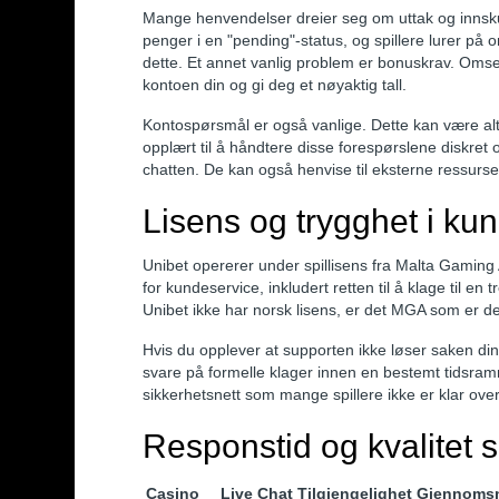
Mange henvendelser dreier seg om uttak og innskudd
penger i en "pending"-status, og spillere lurer på
dette. Et annet vanlig problem er bonuskrav. Omset
kontoen din og gi deg et nøyaktig tall.
Kontospørsmål er også vanlige. Dette kan være alt f
opplært til å håndtere disse forespørslene diskret o
chatten. De kan også henvise til eksterne ressurse
Lisens og trygghet i ku
Unibet opererer under spillisens fra Malta Gaming Au
for kundeservice, inkludert retten til å klage til en
Unibet ikke har norsk lisens, er det MGA som er de
Hvis du opplever at supporten ikke løser saken din,
svare på formelle klager innen en bestemt tidsram
sikkerhetsnett som mange spillere ikke er klar over
Responstid og kvalitet
Casino
Live Chat Tilgjengelighet
Gjennomsni