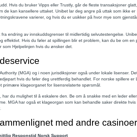
. Hvis du bruker Vipps eller Trustly, går de fleste transaksjoner glatt
 om de kan kansellere uttaket. Unibet lar deg angre på uttak som ikke 
ningskravene varierer, og hvis du er usikker på hvor mye som gjenstår
ra endring av innskuddsgrenser til midlertidig selvutestengelse. Unibet 
g effektivt. Hvis du føler at spillingen blir et problem, kan du be om e
r som Hjelpelinjen hvis du ønsker det.
ndeservice
thority (MGA) og i noen jurisdiksjoner også under lokale lisenser. Dette 
 tredjepart hvis du føler deg urettferdig behandlet. For norske spillere e
t primære klageorganet for lisensrelaterte spørsmål.
 har du mulighet til å eskalere den. Be om å snakke med en leder eller se
me. MGA har også et klageorgan som kan behandle saker direkte hvis cas
.
 sammenlignet med andre casinoe
ttlig Responstid
Norsk Support