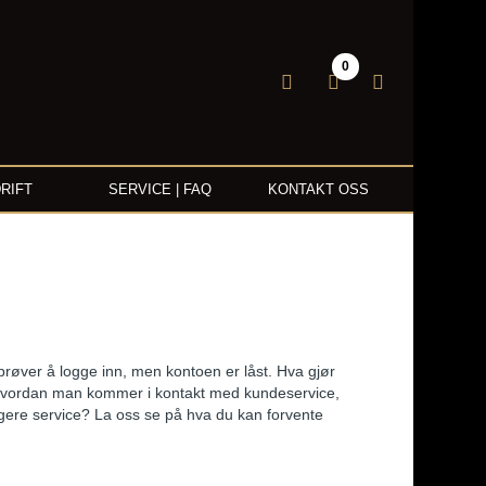
0
RIFT
SERVICE | FAQ
KONTAKT OSS
prøver å logge inn, men kontoen er låst. Hva gjør
ite hvordan man kommer i kontakt med kundeservice,
ligere service? La oss se på hva du kan forvente