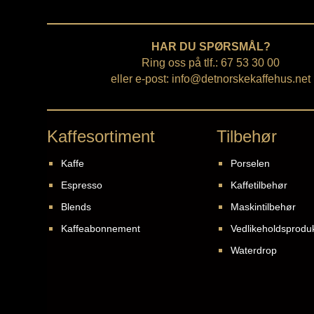
HAR DU SPØRSMÅL?
Ring oss på tlf.: 67 53 30 00
eller e-post:
info@detnorskekaffehus.net
Kaffesortiment
Tilbehør
Kaffe
Porselen
Espresso
Kaffetilbehør
Blends
Maskintilbehør
Kaffeabonnement
Vedlikeholdsprodu
Waterdrop