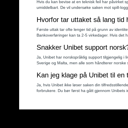
Hvis du kan bevise at en teknisk feil har påvirket s
umiddelbart. De vil undersøke saken mot spill-logg
Hvorfor tar uttaket så lang tid
Første uttak tar ofte lenger tid på grunn av identite
Bankoverføringer kan ta 2-5 virkedager. Hvis det ha
Snakker Unibet support norsk
Ja, Unibet har norskspråklig support tilgjengelig 
Sverige og Malta, men alle som håndterer norske s
Kan jeg klage på Unibet til en 
Ja, hvis Unibet ikke løser saken din tilfredsstille
forbrukere. Du bør først ha gått gjennom Unibets 