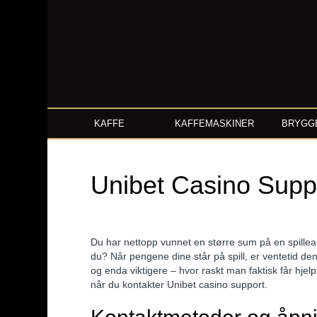
KAFFE
KAFFEMASKINER
BRYGG
Unibet Casino Supp
Du har nettopp vunnet en større sum på en spilleau
du? Når pengene dine står på spill, er ventetid de
og enda viktigere – hvor raskt man faktisk får hjel
når du kontakter Unibet casino support.