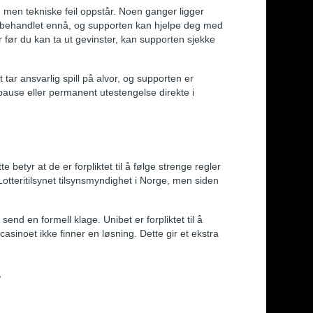
, men tekniske feil oppstår. Noen ganger ligger
er behandlet ennå, og supporten kan hjelpe deg med
 før du kan ta ut gevinster, kan supporten sjekke
tar ansvarlig spill på alvor, og supporten er
n pause eller permanent utestengelse direkte i
betyr at de er forpliktet til å følge strenge regler
r Lotteritilsynet tilsynsmyndighet i Norge, men siden
nd en formell klage. Unibet er forpliktet til å
inoet ikke finner en løsning. Dette gir et ekstra
r