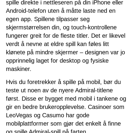
spille direkte i nettleseren på din iPhone eller
Android-telefon uten å måtte laste ned en
egen app. Spillene tilpasser seg
skjermstørrelsen din, og touch-kontrollene
fungerer greit for de fleste titler. Det er likevel
verdt å nevne at eldre spill kan føles litt
klønete på mindre skjermer – designen var jo
opprinnelig laget for desktop og fysiske
maskiner.
Hvis du foretrekker å spille på mobil, bør du
teste ut noen av de nyere Admiral-titlene
først. Disse er bygget med mobil i tankene og
gir en bedre brukeropplevelse. Casinoer som
LeoVegas og Casumo har gode
mobilplattformer som gjør det enkelt å finne
og spille Admiral-spill på farten.