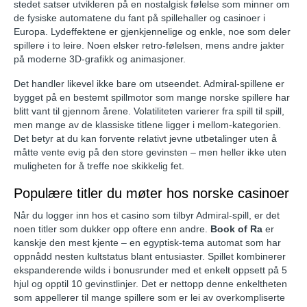
stedet satser utvikleren på en nostalgisk følelse som minner om
de fysiske automatene du fant på spillehaller og casinoer i
Europa. Lydeffektene er gjenkjennelige og enkle, noe som deler
spillere i to leire. Noen elsker retro-følelsen, mens andre jakter
på moderne 3D-grafikk og animasjoner.
Det handler likevel ikke bare om utseendet. Admiral-spillene er
bygget på en bestemt spillmotor som mange norske spillere har
blitt vant til gjennom årene. Volatiliteten varierer fra spill til spill,
men mange av de klassiske titlene ligger i mellom-kategorien.
Det betyr at du kan forvente relativt jevne utbetalinger uten å
måtte vente evig på den store gevinsten – men heller ikke uten
muligheten for å treffe noe skikkelig fet.
Populære titler du møter hos norske casinoer
Når du logger inn hos et casino som tilbyr Admiral-spill, er det
noen titler som dukker opp oftere enn andre.
Book of Ra
er
kanskje den mest kjente – en egyptisk-tema automat som har
oppnådd nesten kultstatus blant entusiaster. Spillet kombinerer
ekspanderende wilds i bonusrunder med et enkelt oppsett på 5
hjul og opptil 10 gevinstlinjer. Det er nettopp denne enkeltheten
som appellerer til mange spillere som er lei av overkompliserte