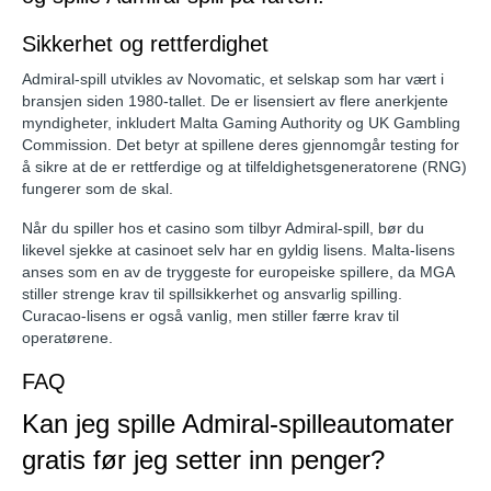
Sikkerhet og rettferdighet
Admiral-spill utvikles av Novomatic, et selskap som har vært i
bransjen siden 1980-tallet. De er lisensiert av flere anerkjente
myndigheter, inkludert Malta Gaming Authority og UK Gambling
Commission. Det betyr at spillene deres gjennomgår testing for
å sikre at de er rettferdige og at tilfeldighetsgeneratorene (RNG)
fungerer som de skal.
Når du spiller hos et casino som tilbyr Admiral-spill, bør du
likevel sjekke at casinoet selv har en gyldig lisens. Malta-lisens
anses som en av de tryggeste for europeiske spillere, da MGA
stiller strenge krav til spillsikkerhet og ansvarlig spilling.
Curacao-lisens er også vanlig, men stiller færre krav til
operatørene.
FAQ
Kan jeg spille Admiral-spilleautomater
gratis før jeg setter inn penger?