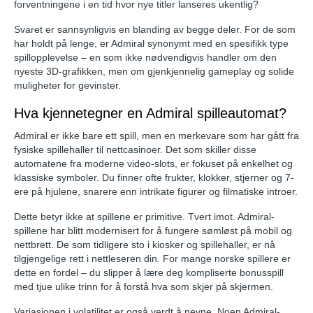
forventningene i en tid hvor nye titler lanseres ukentlig?
Svaret er sannsynligvis en blanding av begge deler. For de som
har holdt på lenge, er Admiral synonymt med en spesifikk type
spillopplevelse – en som ikke nødvendigvis handler om den
nyeste 3D-grafikken, men om gjenkjennelig gameplay og solide
muligheter for gevinster.
Hva kjennetegner en Admiral spilleautomat?
Admiral er ikke bare ett spill, men en merkevare som har gått fra
fysiske spillehaller til nettcasinoer. Det som skiller disse
automatene fra moderne video-slots, er fokuset på enkelhet og
klassiske symboler. Du finner ofte frukter, klokker, stjerner og 7-
ere på hjulene, snarere enn intrikate figurer og filmatiske introer.
Dette betyr ikke at spillene er primitive. Tvert imot. Admiral-
spillene har blitt modernisert for å fungere sømløst på mobil og
nettbrett. De som tidligere sto i kiosker og spillehaller, er nå
tilgjengelige rett i nettleseren din. For mange norske spillere er
dette en fordel – du slipper å lære deg kompliserte bonusspill
med tjue ulike trinn for å forstå hva som skjer på skjermen.
Variasjonen i volatilitet er også verdt å nevne. Noen Admiral-