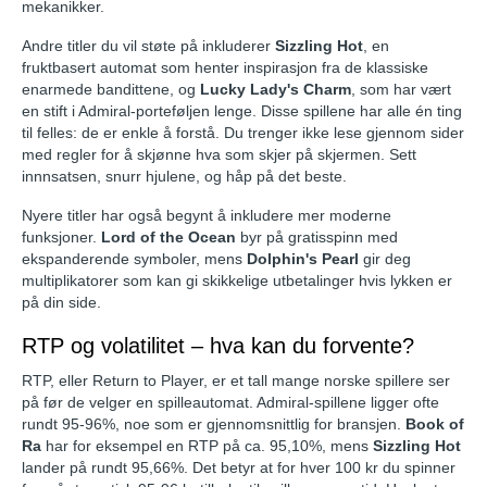
mekanikker.
Andre titler du vil støte på inkluderer
Sizzling Hot
, en
fruktbasert automat som henter inspirasjon fra de klassiske
enarmede bandittene, og
Lucky Lady's Charm
, som har vært
en stift i Admiral-porteføljen lenge. Disse spillene har alle én ting
til felles: de er enkle å forstå. Du trenger ikke lese gjennom sider
med regler for å skjønne hva som skjer på skjermen. Sett
innnsatsen, snurr hjulene, og håp på det beste.
Nyere titler har også begynt å inkludere mer moderne
funksjoner.
Lord of the Ocean
byr på gratisspinn med
ekspanderende symboler, mens
Dolphin's Pearl
gir deg
multiplikatorer som kan gi skikkelige utbetalinger hvis lykken er
på din side.
RTP og volatilitet – hva kan du forvente?
RTP, eller Return to Player, er et tall mange norske spillere ser
på før de velger en spilleautomat. Admiral-spillene ligger ofte
rundt 95-96%, noe som er gjennomsnittlig for bransjen.
Book of
Ra
har for eksempel en RTP på ca. 95,10%, mens
Sizzling Hot
lander på rundt 95,66%. Det betyr at for hver 100 kr du spinner