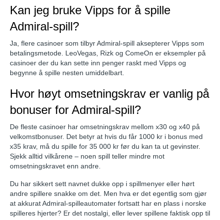
Kan jeg bruke Vipps for å spille
Admiral-spill?
Ja, flere casinoer som tilbyr Admiral-spill aksepterer Vipps som
betalingsmetode. LeoVegas, Rizk og ComeOn er eksempler på
casinoer der du kan sette inn penger raskt med Vipps og
begynne å spille nesten umiddelbart.
Hvor høyt omsetningskrav er vanlig på
bonuser for Admiral-spill?
De fleste casinoer har omsetningskrav mellom x30 og x40 på
velkomstbonuser. Det betyr at hvis du får 1000 kr i bonus med
x35 krav, må du spille for 35 000 kr før du kan ta ut gevinster.
Sjekk alltid vilkårene – noen spill teller mindre mot
omsetningskravet enn andre.
Du har sikkert sett navnet dukke opp i spillmenyer eller hørt
andre spillere snakke om det. Men hva er det egentlig som gjør
at akkurat Admiral-spilleautomater fortsatt har en plass i norske
spilleres hjerter? Er det nostalgi, eller lever spillene faktisk opp til