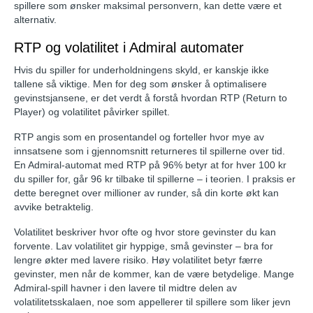
spillere som ønsker maksimal personvern, kan dette være et
alternativ.
RTP og volatilitet i Admiral automater
Hvis du spiller for underholdningens skyld, er kanskje ikke
tallene så viktige. Men for deg som ønsker å optimalisere
gevinstsjansene, er det verdt å forstå hvordan RTP (Return to
Player) og volatilitet påvirker spillet.
RTP angis som en prosentandel og forteller hvor mye av
innsatsene som i gjennomsnitt returneres til spillerne over tid.
En Admiral-automat med RTP på 96% betyr at for hver 100 kr
du spiller for, går 96 kr tilbake til spillerne – i teorien. I praksis er
dette beregnet over millioner av runder, så din korte økt kan
avvike betraktelig.
Volatilitet beskriver hvor ofte og hvor store gevinster du kan
forvente. Lav volatilitet gir hyppige, små gevinster – bra for
lengre økter med lavere risiko. Høy volatilitet betyr færre
gevinster, men når de kommer, kan de være betydelige. Mange
Admiral-spill havner i den lavere til midtre delen av
volatilitetsskalaen, noe som appellerer til spillere som liker jevn