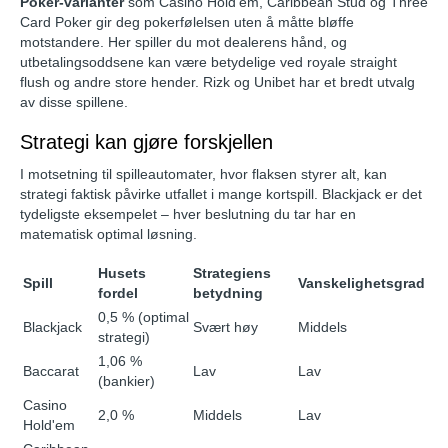
Poker-varianter
som Casino Hold'em, Caribbean Stud og Three
Card Poker gir deg pokerfølelsen uten å måtte bløffe
motstandere. Her spiller du mot dealerens hånd, og
utbetalingsoddsene kan være betydelige ved royale straight
flush og andre store hender. Rizk og Unibet har et bredt utvalg
av disse spillene.
Strategi kan gjøre forskjellen
I motsetning til spilleautomater, hvor flaksen styrer alt, kan
strategi faktisk påvirke utfallet i mange kortspill. Blackjack er det
tydeligste eksempelet – hver beslutning du tar har en
matematisk optimal løsning.
Husets
Strategiens
Spill
Vanskelighetsgrad
fordel
betydning
0,5 % (optimal
Blackjack
Svært høy
Middels
strategi)
1,06 %
Baccarat
Lav
Lav
(bankier)
Casino
2,0 %
Middels
Lav
Hold'em