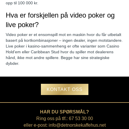
opp til 100 000 kr.
Hva er forskjellen på video poker og
live poker?
Video poker er et ensomspill mot en maskin hvor du får utbetalt
basert på kortkombinasjoner – ingen dealer, ingen motstandere.
Live poker i kasino-sammenheng er ofte varianter som Casino
Hold'em eller Caribbean Stud hvor du spiller mot dealerens
hånd, ikke mot andre spillere. Begge har sine strategiske
dybder.
KONTAKT OSS
HAR DU SPØRSMÅL?
Ring oss på tlf.: 67 53 30 00
eller e-post:
info@detnorskekaffehus.net