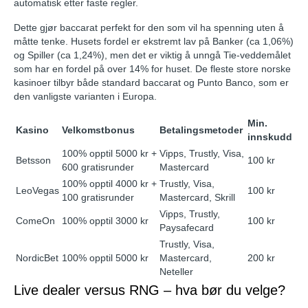
automatisk etter faste regler.
Dette gjør baccarat perfekt for den som vil ha spenning uten å
måtte tenke. Husets fordel er ekstremt lav på Banker (ca 1,06%)
og Spiller (ca 1,24%), men det er viktig å unngå Tie-veddemålet
som har en fordel på over 14% for huset. De fleste store norske
kasinoer tilbyr både standard baccarat og Punto Banco, som er
den vanligste varianten i Europa.
Min.
Kasino
Velkomstbonus
Betalingsmetoder
innskudd
100% opptil 5000 kr +
Vipps, Trustly, Visa,
Betsson
100 kr
600 gratisrunder
Mastercard
100% opptil 4000 kr +
Trustly, Visa,
LeoVegas
100 kr
100 gratisrunder
Mastercard, Skrill
Vipps, Trustly,
ComeOn
100% opptil 3000 kr
100 kr
Paysafecard
Trustly, Visa,
NordicBet
100% opptil 5000 kr
Mastercard,
200 kr
Neteller
Live dealer versus RNG – hva bør du velge?