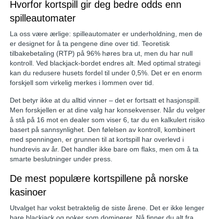
Hvorfor kortspill gir deg bedre odds enn
spilleautomater
La oss være ærlige: spilleautomater er underholdning, men de
er designet for å ta pengene dine over tid. Teoretisk
tilbakebetaling (RTP) på 96% høres bra ut, men du har null
kontroll. Ved blackjack-bordet endres alt. Med optimal strategi
kan du redusere husets fordel til under 0,5%. Det er en enorm
forskjell som virkelig merkes i lommen over tid.
Det betyr ikke at du alltid vinner – det er fortsatt et hasjonspill.
Men forskjellen er at dine valg har konsekvenser. Når du velger
å stå på 16 mot en dealer som viser 6, tar du en kalkulert risiko
basert på sannsynlighet. Den følelsen av kontroll, kombinert
med spenningen, er grunnen til at kortspill har overlevd i
hundrevis av år. Det handler ikke bare om flaks, men om å ta
smarte beslutninger under press.
De mest populære kortspillene på norske
kasinoer
Utvalget har vokst betraktelig de siste årene. Det er ikke lenger
bare blackjack og poker som dominerer. Nå finner du alt fra