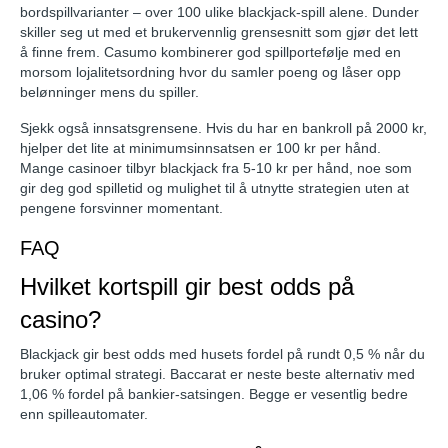
bordspillvarianter – over 100 ulike blackjack-spill alene. Dunder
skiller seg ut med et brukervennlig grensesnitt som gjør det lett
å finne frem. Casumo kombinerer god spillportefølje med en
morsom lojalitetsordning hvor du samler poeng og låser opp
belønninger mens du spiller.
Sjekk også innsatsgrensene. Hvis du har en bankroll på 2000 kr,
hjelper det lite at minimumsinnsatsen er 100 kr per hånd.
Mange casinoer tilbyr blackjack fra 5-10 kr per hånd, noe som
gir deg god spilletid og mulighet til å utnytte strategien uten at
pengene forsvinner momentant.
FAQ
Hvilket kortspill gir best odds på
casino?
Blackjack gir best odds med husets fordel på rundt 0,5 % når du
bruker optimal strategi. Baccarat er neste beste alternativ med
1,06 % fordel på bankier-satsingen. Begge er vesentlig bedre
enn spilleautomater.