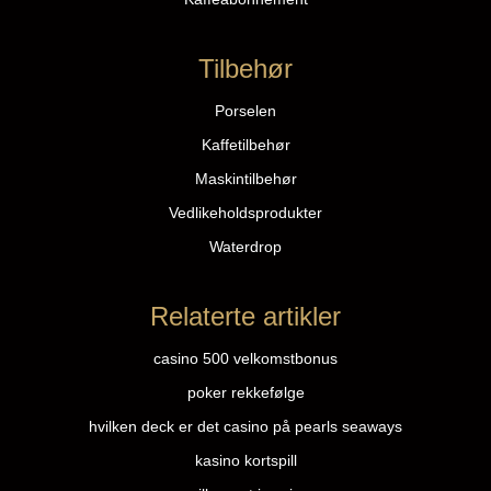
Tilbehør
Porselen
Kaffetilbehør
Maskintilbehør
Vedlikeholdsprodukter
Waterdrop
Relaterte artikler
casino 500 velkomstbonus
poker rekkefølge
hvilken deck er det casino på pearls seaways
kasino kortspill