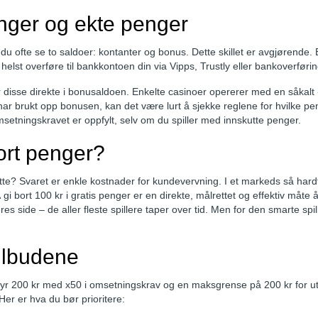
nger og ekte penger
du ofte se to saldoer: kontanter og bonus. Dette skillet er avgjørende. 
helst overføre til bankkontoen din via Vipps, Trustly eller bankoverførin
 disse direkte i bonusaldoen. Enkelte casinoer opererer med en såkalt 
ar brukt opp bonusen, kan det være lurt å sjekke reglene for hvilke p
msetningskravet er oppfylt, selv om du spiller med innskutte penger.
ort penger?
tte? Svaret er enkle kostnader for kundevervning. I et markeds så hard
 gi bort 100 kr i gratis penger er en direkte, målrettet og effektiv måte 
eres side – de aller fleste spillere taper over tid. Men for den smarte sp
tilbudene
tilbyr 200 kr med x50 i omsetningskrav og en maksgrense på 200 kr for utt
er er hva du bør prioritere: