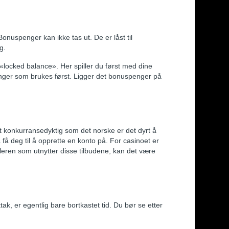
Bonuspenger kan ikke tas ut. De er låst til
g.
«locked balance». Her spiller du først med dine
enger som brukes først. Ligger det bonuspenger på
t konkurransedyktig som det norske er det dyrt å
å få deg til å opprette en konto på. For casinoet er
illeren som utnytter disse tilbudene, kan det være
ak, er egentlig bare bortkastet tid. Du bør se etter