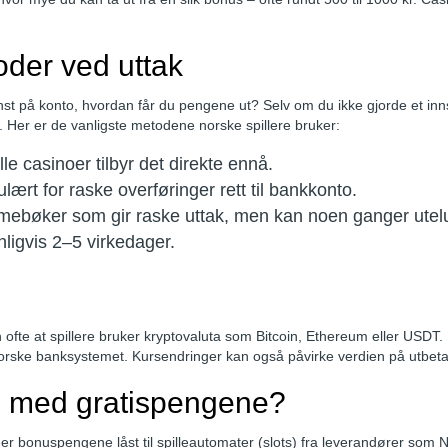
der ved uttak
st på konto, hvordan får du pengene ut? Selv om du ikke gjorde et inn
. Her er de vanligste metodene norske spillere bruker:
e casinoer tilbyr det direkte ennå.
rt for raske overføringer rett til bankkonto.
mebøker som gir raske uttak, men kan noen ganger utelu
nligvis 2–5 virkedager.
fte at spillere bruker kryptovaluta som Bitcoin, Ethereum eller USDT. 
 norske banksystemet. Kursendringer kan også påvirke verdien på utbeta
lle med gratispengene?
e er bonuspengene låst til spilleautomater (slots) fra leverandører som