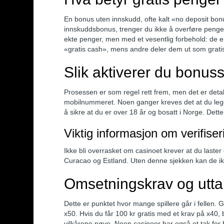
En bonus uten innskudd, ofte kalt «no deposit bonus
innskuddsbonus, trenger du ikke å overføre penger 
ekte penger, men med et vesentlig forbehold: de er
«gratis cash», mens andre deler dem ut som gratis
Slik aktiverer du bonus
Prosessen er som regel rett frem, men det er deta
mobilnummeret. Noen ganger kreves det at du legge
å sikre at du er over 18 år og bosatt i Norge. Dett
Viktig informasjon om verifiser
Ikke bli overrasket om casinoet krever at du laster
Curacao og Estland. Uten denne sjekken kan de ik
Omsetningskrav og utta
Dette er punktet hvor mange spillere går i fellen.
x50. Hvis du får 100 kr gratis med et krav på x40, be
vilkårene nøye. Noen casinoer har også et tak for 