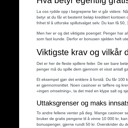
Hva betyr egentlig grat
La oss rydde opp i begrepene før vi går videre. N
betyr at du får et bestemt beløp kreditert kontoen d
frihet til å utforske spillutvalget selv. Du kan få 50
Men her er og det viktigste poenget: Penger har al
som fast kunde. Derfor er bonusen sjelden helt ute
Viktigste krav og vilkår 
Det er her de fleste spillere feiler. De ser bare be
penger må du spille dem gjennom et visst antall g
Et eksempel gjør det enklere å forstå: Du får 100 
er gjennomsnittet. Noen casinoer er tøffere og kre
«ingen omsetning», ta det med en klype salt og sj
Uttaksgrenser og maks innsat
To andre fellene venter på deg. Mange casinoer se
bruker de gratis pengene til å vinne 10 000 kr, kan
bonuspenger, gjerne rundt 50 kr. Overskrider du d