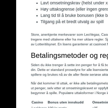
Lavt omsetningskrav (helst under x
Høy uttaksgrense (eller ingen grense
Lang tid til å bruke bonusen (ikke b
Tilgang på et bredt utvalg av spill
Store, anerkjente merkevarer som LeoVegas, Casum
tregere med uttakene eller ha mer uklare regler. S
av Lotteritilsynet. En lisens garanterer at casinoet fø
Betalingsmetoder og re
Siden du ikke trenger å sette inn penger for å få b
din. Dette er standard prosedyre for alle lisensier
spillere og brukes nå av de aller fleste seriøse aktø
Når det kommer til uttak, er ikke alle betalingsme
ut penger, selv etter at omsetningskravet er oppfylt
begynner å spille. Populære uttaksformer i Norge 
Casino
Bonus uten innskudd
Omsetnin