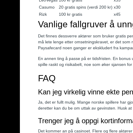
LeoVegas
100 kr gratis
x35
Casumo
20 gratis spins (verdi 200 kr)
x30
Rizk
100 kr gratis
x45
Vanlige fallgruver å un
Det finnes dessverre aktører som bruker gratis pen
må lete lenge etter omsetningskravet, er det som r
Paysafecard noen ganger er ekskludert fra kampanje
En annen ting å passe på er tidsfristen. En bonus u
spille raskt og risikabelt, noe som øker sjansen for
FAQ
Kan jeg virkelig vinne ekte pe
Ja, det er fullt mulig. Mange norske spillere har g
deretter kan du be om uttak av gevinsten. Husk at
Trenger jeg å oppgi kortinform
Det kommer an på casinoet. Flere og flere aktører