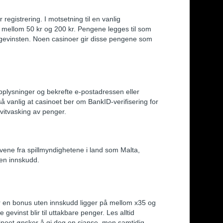
egistrering. I motsetning til en vanlig
k mellom 50 kr og 200 kr. Pengene legges til som
t gevinsten. Noen casinoer gir disse pengene som
pplysninger og bekrefte e-postadressen eller
 vanlig at casinoet ber om BankID-verifisering for
hvitvasking av penger.
ravene fra spillmyndighetene i land som Malta,
en innskudd.
for en bonus uten innskudd ligger på mellom x35 og
gevinst blir til uttakbare penger. Les alltid
sinoet ønsker å gi deg en sjanse, men samtidig