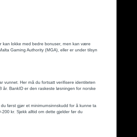
rer kan lokke med bedre bonuser, men kan være
Malta Gaming Authority (MGA), eller er under tilsyn
 vunnet. Her må du fortsatt verifisere identiteten
 18 år. BankID er den raskeste løsningen for norske
t du først gjør et minimumsinnskudd for å kunne ta
200 kr. Sjekk alltid om dette gjelder før du