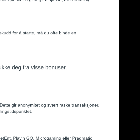
skudd for å starte, må du ofte binde en
kke deg fra visse bonuser.
Dette gir anonymitet og svært raske transaksjoner,
lingstidspunktet.
 NetEnt, Play'n GO, Microgaming eller Pragmatic